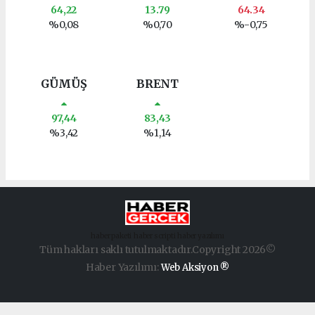
64,22
13.79
64.34
%0,08
%0,70
%-0,75
GÜMÜŞ
BRENT
97,44
83,43
%3,42
%1,14
haber paketi
haber scripti
haber yazılımı
Tüm hakları saklı tutulmaktadır.Copyright 2026©
Haber Yazılımı:
Web Aksiyon ®