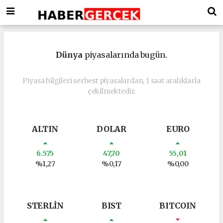
Dünya
piyasalarında bugün.
Piyasa bilgileri serbest piyasalardan, 1 saat aralıklarla
çekilmektedir.
ALTIN
DOLAR
EURO
6.575
47,70
55,01
%1,27
%0,17
%0,00
STERLİN
BIST
BITCOIN