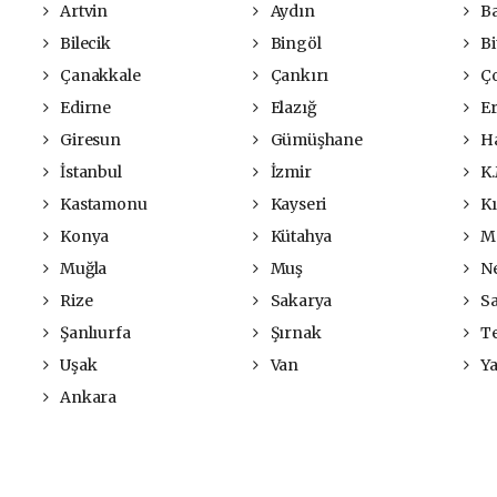
Artvin
Aydın
Ba
Bilecik
Bingöl
Bi
Çanakkale
Çankırı
Ç
Edirne
Elazığ
Er
Giresun
Gümüşhane
Ha
İstanbul
İzmir
K.
Kastamonu
Kayseri
Kı
Konya
Kütahya
Ma
Muğla
Muş
Ne
Rize
Sakarya
S
Şanlıurfa
Şırnak
Te
Uşak
Van
Ya
Ankara