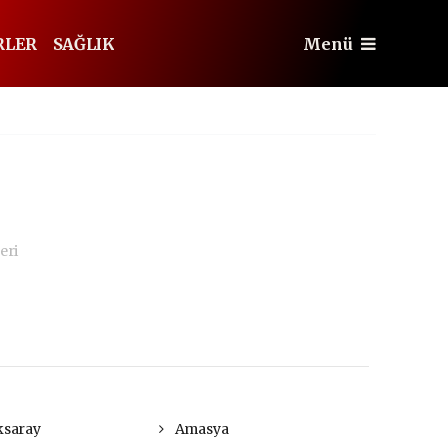
RLER
SAĞLIK
Menü
eri
saray
Amasya