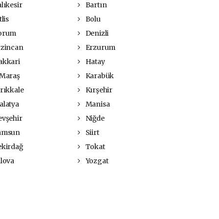
lıkesir
Bartın
tlis
Bolu
orum
Denizli
zincan
Erzurum
kkari
Hatay
Maraş
Karabük
rıkkale
Kırşehir
latya
Manisa
vşehir
Niğde
amsun
Siirt
kirdağ
Tokat
lova
Yozgat