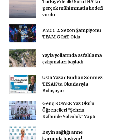
Türkiye'de ilk! Sürü İHA’lar
gerçek mühimmatla hedefi
vurdu
PMCC 2. Sezon Şampiyonu
TEAM GOAT Oldu
Yayla yollarında asfaltlama
çalışmaları başladı
Usta Yazar Burhan Sönmez
TESAK'ta Okurlarıyla
Buluşuyor
Genç KOMEK Yaz Okulu
Öğrencileri “Şehrin
Kalbinde Yolculuk" Yaptı
Beyin sağlığı anne
karnında başlıyor!