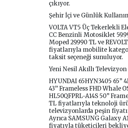
çıkıyor.
Şehir İçi ve Günlük Kullan
VOLTA VT5 Üç Tekerlekli El
CC Benzinli Motosiklet 59.99
Moped 29.990 TL ve REVOLT 
fiyatlarıyla mobilite katego
taksit seçeneği sunuluyor.
Yeni Nesil Akıllı Televizyon
HYUNDAI 65HYN3405 65” 4K
43’’ Frameless FHD Whale O
HL50QFPRL-A14S 50” Framel
TL fiyatlarıyla teknoloji ür
televizyonlarda peşin fiyat
Ayrıca SAMSUNG Galaxy A16 
fiyatıyla tüketicileri bekliy