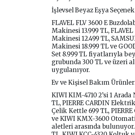
İşlevsel Beyaz Eşya Seçenek
FLAVEL FLV 3600 E Buzdolab
Makinesi 13.999 TL, FLAVEL
Makinesi 12.499 TL, SA
Makinesi 18.999 TL ve GO
Set 8.999 TL fiyatlarıyla be
grubunda 300 TL ve üzeri al
uygulanıyor.
Ev ve Kişisel Bakım Ürünler
KIWI KIM-4710 2’si 1 Arada 
TL, PIERRE CARDIN Elektrik
Çelik Kettle 699 TL, PIERR
ve KIWI KMX-3600 Otomatik 
aletleri arasında bulunuyor
TL, KIWI KCC-4320 Koltuk v