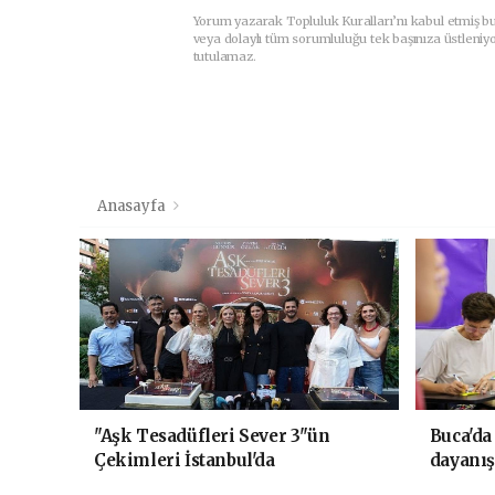
Yorum yazarak Topluluk Kuralları’nı kabul etmiş b
veya dolaylı tüm sorumluluğu tek başınıza üstleniy
tutulamaz.
Anasayfa
"Aşk Tesadüfleri Sever 3"ün
Buca'da
Çekimleri İstanbul'da
dayanı
Tamamlandı!