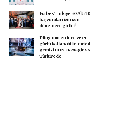
Forbes Türkiye 30 Altı 30
başvuruları için son
dönemece girildi!
Dünyanın en ince ve en
güçlü katlanabilir amiral
gemisi HONOR Magic V6
Türkiye'de