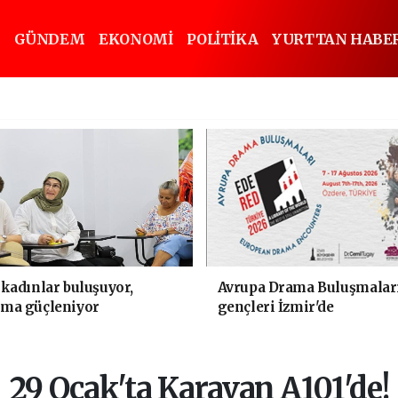
GÜNDEM
EKONOMİ
POLİTİKA
YURTTAN HABE
 kadınlar buluşuyor,
Avrupa Drama Buluşmalar
şma güçleniyor
gençleri İzmir'de
29 Ocak'ta Karavan A101'de!