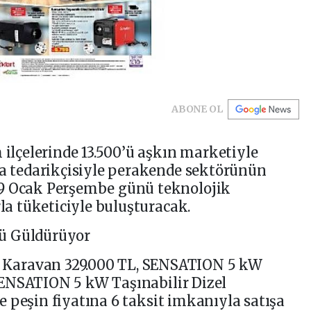
ABONE OL
 ilçelerinde 13.500’ü aşkın marketiyle
la tedarikçisiyle perakende sektörünün
29 Ocak Perşembe günü teknolojik
rla tüketiciyle buluşturacak.
ü Güldürüyor
Karavan 329.000 TL, SENSATION 5 kW
, SENSATION 5 kW Taşınabilir Dizel
 ve peşin fiyatına 6 taksit imkanıyla satışa