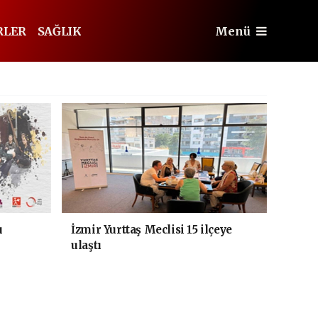
RLER
SAĞLIK
Menü
ı
İzmir Yurttaş Meclisi 15 ilçeye
ulaştı