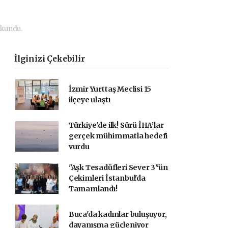
okundu.
İlginizi Çekebilir
İzmir Yurttaş Meclisi 15
ilçeye ulaştı
Türkiye'de ilk! Sürü İHA’lar
gerçek mühimmatla hedefi
vurdu
"Aşk Tesadüfleri Sever 3"ün
Çekimleri İstanbul'da
Tamamlandı!
Buca'da kadınlar buluşuyor,
dayanışma güçleniyor