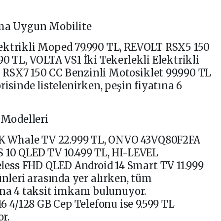
ıma Uygun Mobilite
ektrikli Moped 79.990 TL, REVOLT RSX5 150
0 TL, VOLTA VS1 İki Tekerlekli Elektrikli
RSX7 150 CC Benzinli Motosiklet 99.990 TL
risinde listelenirken, peşin fiyatına 6
 Modelleri
 Whale TV 22.999 TL, ONVO 43VQ80F2FA
S 10 QLED TV 10.499 TL, HI-LEVEL
ess FHD QLED Android 14 Smart TV 11.999
ünleri arasında yer alırken, tüm
ına 4 taksit imkanı bulunuyor.
4/128 GB Cep Telefonu ise 9.599 TL
or.