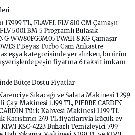
leri
ı 17.999 TL, FLAVEL FLV 810 CM Çamaşır
 FLV 5001 BM 5 Programlı Bulaşık
MSUNG WW80FG3M05TWAH 8 KG Çamaşır
ODWEST Beyaz Turbo Cam Ankastre
yaz eşya kategorisinde yer alırken, bu ürün
ışverişlerde peşin fiyatına 6 taksit imkanı
inde Bütçe Dostu Fiyatlar
Narenciye Sıkacağı ve Salata Makinesi 1.299
li Çay Makinesi 1.199 TL, PIERRE CARDIN
E CARDIN Türk Kahvesi Makinesi 1.199 TL
Karıştırıcı 249 TL fiyatlarıyla küçük ev
. KIWI KSC-4223 Buharlı Temizleyici 799
e Halı Yıkama Makinesi 4.199 TL ve KIWI