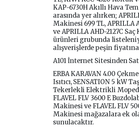
KAP-6730H Akıllı Hava Temiz
arasında yer alırken; APRI
Makinesi 699 TL, APRILLA A
ve APRILLA AHD-2127C Saç 
ürünleri grubunda listeleniy
alışverişlerde peşin fiyatın
A101 İnternet Sitesinden Sa
ERBA KARAVAN 4.00 Çekme 
Isıtıcı, SENSATION 5 kW Taşı
Tekerlekli Elektrikli Mop
FLAVEL FLV 3600 E Buzdola
Makinesi ve FLAVEL FLV 50
Makinesi mağazalara ek olar
sunulacaktır.