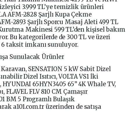
leyici 3.999 TL’ye temizlik ürünleri
LLA AFM-2828 Şarjlı Kupa Çekme
FM-2893 Şarjlı Sporcu Masaj Aleti 499 TL
Kurutma Makinesi 599 TL’den kişisel bakım
or. Bu kategorilerde de 300 TL ve üzeri
a 6 taksit imkanı sunuluyor.
tışa Sunulacak Ürünler
Karavan, SENSATION 5 kW Sabit Dizel
nabilir Dizel Isıtıcı, VOLTA VS1 İki
ed, HYUNDAI 65HYN3405 65” 4K Whale TV,
bı, FLAVEL FLV 810 CM Çamaşır
01 BM 5 Programlı Bulaşık
ak a101.com.tr üzerinden de satışa