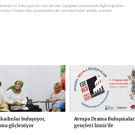
ulunuyor ve habergercek.com sitesine yaptığınız yorumunuzla ilgili doğrudan
orsunuz. Yazılan tüm yorumlardan site yönetimi hiçbir şekilde sorumlu
 kadınlar buluşuyor,
Avrupa Drama Buluşmalar
şma güçleniyor
gençleri İzmir'de