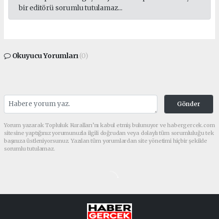
bir editörü sorumlu tutulamaz...
Okuyucu Yorumları
(0)
Gönder
Yorum yazarak Topluluk Kuralları’nı kabul etmiş bulunuyor ve habergercek.com
sitesine yaptığınız yorumunuzla ilgili doğrudan veya dolaylı tüm sorumluluğu tek
başınıza üstleniyorsunuz. Yazılan tüm yorumlardan site yönetimi hiçbir şekilde
sorumlu tutulamaz.