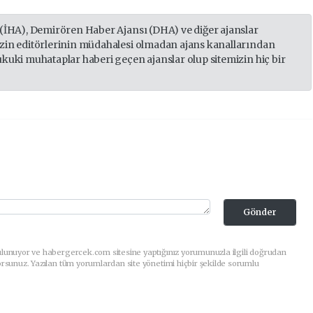
 (İHA), Demirören Haber Ajansı (DHA) ve diğer ajanslar
izin editörlerinin müdahalesi olmadan ajans kanallarından
ukuki muhataplar haberi geçen ajanslar olup sitemizin hiç bir
Gönder
ulunuyor ve habergercek.com sitesine yaptığınız yorumunuzla ilgili doğrudan
orsunuz. Yazılan tüm yorumlardan site yönetimi hiçbir şekilde sorumlu