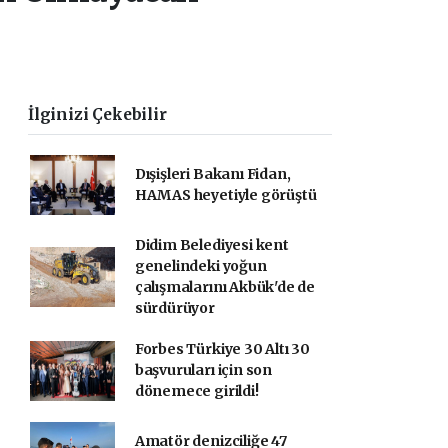
İlginizi Çekebilir
Dışişleri Bakanı Fidan,
HAMAS heyetiyle görüştü
Didim Belediyesi kent
genelindeki yoğun
çalışmalarını Akbük'de de
sürdürüyor
Forbes Türkiye 30 Altı 30
başvuruları için son
dönemece girildi!
Amatör denizciliğe 47