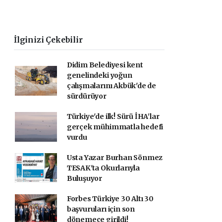
İlginizi Çekebilir
Didim Belediyesi kent
genelindeki yoğun
çalışmalarını Akbük'de de
sürdürüyor
Türkiye'de ilk! Sürü İHA’lar
gerçek mühimmatla hedefi
vurdu
Usta Yazar Burhan Sönmez
TESAK'ta Okurlarıyla
Buluşuyor
Forbes Türkiye 30 Altı 30
başvuruları için son
dönemece girildi!