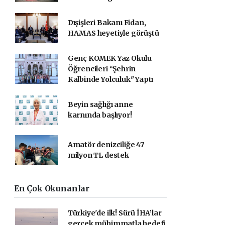
Dışişleri Bakanı Fidan,
HAMAS heyetiyle görüştü
Genç KOMEK Yaz Okulu
Öğrencileri “Şehrin
Kalbinde Yolculuk" Yaptı
Beyin sağlığı anne
karnında başlıyor!
Amatör denizciliğe 47
milyon TL destek
En Çok Okunanlar
Türkiye'de ilk! Sürü İHA’lar
gerçek mühimmatla hedefi