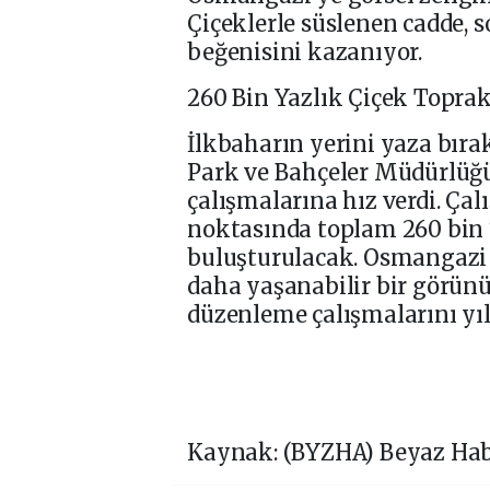
Çiçeklerle süslenen cadde, s
beğenisini kazanıyor.
260 Bin Yazlık Çiçek Topra
İlkbaharın yerini yaza bır
Park ve Bahçeler Müdürlüğü
çalışmalarına hız verdi. Ça
noktasında toplam 260 bin 7
buluşturulacak. Osmangazi Be
daha yaşanabilir bir görü
düzenleme çalışmalarını yıl
Kaynak: (BYZHA) Beyaz Hab