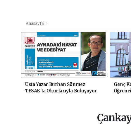
Anasayfa
Usta Yazar Burhan Sönmez
Genç K
TESAK'ta Okurlarıyla Buluşuyor
Öğrenci
Yolculu
Çankaya