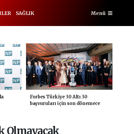
RLER
SAĞLIK
Menü
da
Forbes Türkiye 30 Altı 30
başvuruları için son dönemece
girildi!
ik Olmayacak