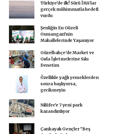
Türkiye'de ilk! Sürü İHA’lar
gerçek mühimmatla hedefi
vurdu
Şenliğin En Güzeli
Osmangazi'nin
Mahallelerinde Yaşanıyor
Güzelbahçe'de Market ve
Gıda İşletmelerine Sıkı
Denetim
Özellikle yağlı yemeklerden
sonra başlıyorsa,
gecikmeyin
Nilüfer'e 7 yeni park
kazandırılıyor
Çankayalı Gençler "Beş