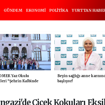
GÜNDEM
EKONOMİ
POLİTİKA
YURTTAN HABE
OMEK Yaz Okulu
Beyin sağlığı anne karnın
leri “Şehrin Kalbinde
başlıyor!
k" Yaptı
ngazi'de Çiçek Kokuları Eks