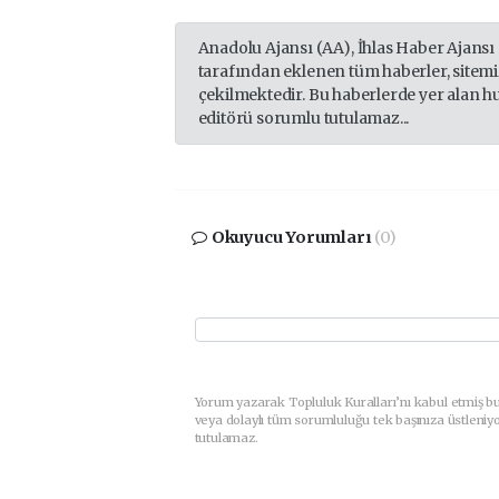
Anadolu Ajansı (AA), İhlas Haber Ajansı
tarafından eklenen tüm haberler, sitem
çekilmektedir. Bu haberlerde yer alan h
editörü sorumlu tutulamaz...
Okuyucu Yorumları
(0)
Yorum yazarak Topluluk Kuralları’nı kabul etmiş b
veya dolaylı tüm sorumluluğu tek başınıza üstleniy
tutulamaz.