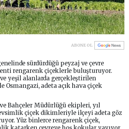
ABONE OL
genelinde sürdürdüğü peyzaj ve çevre
nti rengarenk çiçeklerle buluşturuyor.
ve yeşil alanlarda gerçekleştirilen
le Osmangazi, adeta açık hava çiçek
e Bahçeler Müdürlüğü ekipleri, yıl
vsimlik çiçek dikimleriyle ilçeyi adeta göz
uyor. Yüz binlerce rengarenk çiçek,
lik katarken çevreye hoş kokular yayıyor.