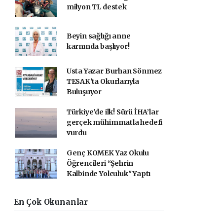
milyon TL destek
Beyin sağlığı anne
karnında başlıyor!
Usta Yazar Burhan Sönmez
TESAK'ta Okurlarıyla
Buluşuyor
Türkiye'de ilk! Sürü İHA’lar
gerçek mühimmatla hedefi
vurdu
Genç KOMEK Yaz Okulu
Öğrencileri “Şehrin
Kalbinde Yolculuk" Yaptı
En Çok Okunanlar