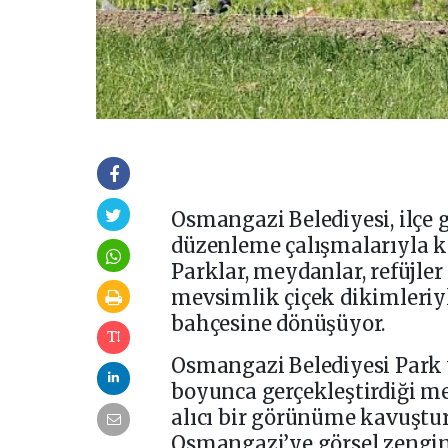
Osmangazi Belediyesi, ilçe 
düzenleme çalışmalarıyla ke
Parklar, meydanlar, refüjler 
mevsimlik çiçek dikimleriy
bahçesine dönüşüyor.
Osmangazi Belediyesi Park v
boyunca gerçekleştirdiği me
alıcı bir görünüme kavuştur
Osmangazi’ye görsel zengin