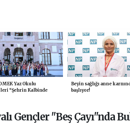
OMEK Yaz Okulu
Beyin sağlığı anne karnın
leri “Şehrin Kalbinde
başlıyor!
k" Yaptı
lı Gençler "Beş Çayı"nda B