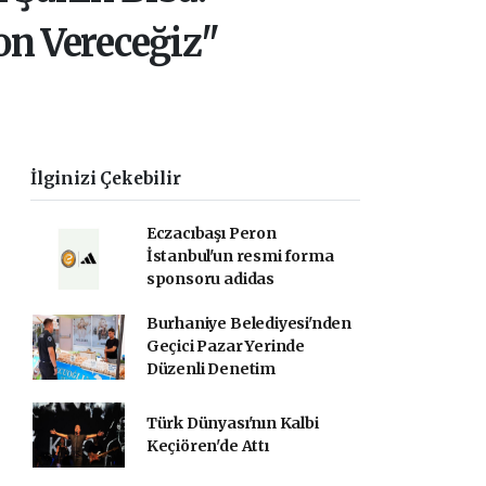
on Vereceğiz"
İlginizi Çekebilir
Eczacıbaşı Peron
İstanbul'un resmi forma
sponsoru adidas
Burhaniye Belediyesi'nden
Geçici Pazar Yerinde
Düzenli Denetim
Türk Dünyası'nın Kalbi
Keçiören'de Attı