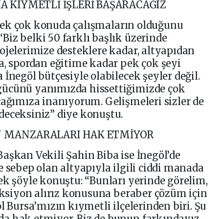
A KIYMETLİ İŞLERİ BAŞARACAĞIZ
, pek çok konuda çalışmaların olduğunu
iz belki 50 farklı başlık üzerinde
ojelerimize desteklere kadar, altyapıdan
a, spordan eğitime kadar pek çok şeyi
İnegöl bütçesiyle olabilecek şeyler değil.
gücünü yanımızda hissettiğimizde çok
cağımıza inanıyorum. Gelişmeleri sizler de
deceksiniz” diye konuştu.
N MANZARALARI HAK ETMİYOR
aşkan Vekili Şahin Biba ise İnegöl’de
e sebep olan altyapıyla ilgili ciddi manada
ek şöyle konuştu: “Bunları yerinde görelim,
 aksiyon alırız konusuna beraber çözüm için
l Bursa’mızın kıymetli ilçelerinden biri. Şu
a hak etmiyor. Biz de bunun farkındayız