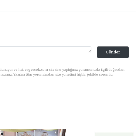
Gönder
ulunuyor ve habergercek.com sitesine yaptığınız yorumunuzla ilgili doğrudan
orsunuz. Yazılan tüm yorumlardan site yönetimi hiçbir şekilde sorumlu