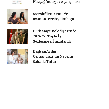
Kavşağı'nda gece çalışması
Mersin'den Kemer'e
uzanan tercih yolculuğu
Burhaniye Belediyesi'nde
2026 Yılı Toplu İş
Sözleşmesi İmzalandı
Başkan Aydın
Osmangazi'nin Nabzını
Sahada Tuttu