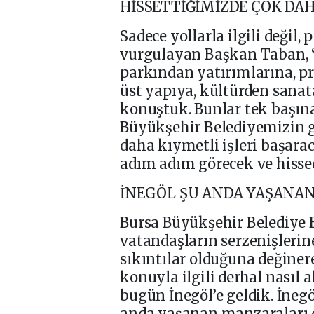
HİSSETTİĞİMİZDE ÇOK DAH
Sadece yollarla ilgili değil
vurgulayan Başkan Taban, “B
parkından yatırımlarına, pr
üst yapıya, kültürden sanat
konuştuk. Bunlar tek başına 
Büyükşehir Belediyemizin 
daha kıymetli işleri başara
adım adım görecek ve hisse
İNEGÖL ŞU ANDA YAŞANA
Bursa Büyükşehir Belediye B
vatandaşların serzenişlerin
sıkıntılar olduğuna değiner
konuyla ilgili derhal nasıl
bugün İnegöl’e geldik. İnegö
anda yaşanan manzaraları d