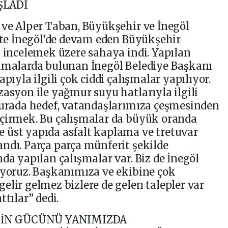
ŞLADI
 ve Alper Taban, Büyükşehir ve İnegöl
ikte İnegöl’de devam eden Büyükşehir
ı incelemek üzere sahaya indi. Yapılan
lamalarda bulunan İnegöl Belediye Başkanı
pıyla ilgili çok ciddi çalışmalar yapılıyor.
zasyon ile yağmur suyu hatlarıyla ilgili
 Burada hedef, vatandaşlarımıza çeşmesinden
içirmek. Bu çalışmalar da büyük oranda
 üst yapıda asfalt kaplama ve tretuvar
ndı. Parça parça münferit şekilde
da yapılan çalışmalar var. Biz de İnegöl
iyoruz. Başkanımıza ve ekibine çok
elir gelmez bizlere de gelen talepler var
ttılar” dedi.
ZİN GÜCÜNÜ YANIMIZDA