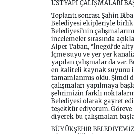
ÜSTYAPI ÇALIŞMALARI BA
Toplantı sonrası Şahin Biba
Belediyesi ekipleriyle birl
Belediyesi’nin çalışmaların
incelemeler sırasında açık
Alper Taban, “İnegöl’de altya
İçme suyu ve yer yer kanali
yapılan çalışmalar da var.
en kaliteli kaynak suyunu 
tamamlanmış oldu. Şimdi de
çalışmaları yapılmaya başla
şehrimizin farklı noktaların
Belediyesi olarak gayret ed
teşekkür ediyorum. Göreve g
diyerek bu çalışmaları başla
BÜYÜKŞEHİR BELEDİYEMİ