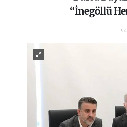
“İnegöllü He
02.