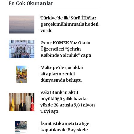
En Çok Okunanlar
Türkiye'de ilk! Sürü İHA’lar
gerçek mühimmatla hedefi
vurdu
Genç KOMEK Yaz Okulu
Öğrencileri “Şehrin
Kalbinde Yolculuk" Yaptı
Maltepe'de çocuklar
kitapların renkli
dünyasında buluştu
VakıfBank'ın aktif
büyüklüğü yıllık bazda
yüzde 28 artışla 5,8 trilyon
TL'yi aştı
İzmit istikameti trafiğe
kapatılacak: Başiskele