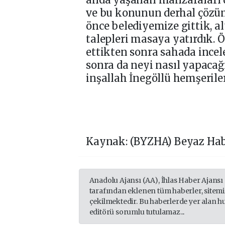
ve bu konunun derhal çözüm
önce belediyemize gittik, a
talepleri masaya yatırdık. Ö
ettikten sonra sahada ince
sonra da neyi nasıl yapacağ
inşallah İnegöllü hemşeriler
Kaynak: (BYZHA) Beyaz Hab
Anadolu Ajansı (AA), İhlas Haber Ajansı
tarafından eklenen tüm haberler, sitem
çekilmektedir. Bu haberlerde yer alan h
editörü sorumlu tutulamaz...