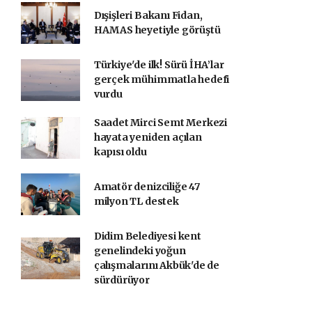
Dışişleri Bakanı Fidan,
HAMAS heyetiyle görüştü
Türkiye'de ilk! Sürü İHA’lar
gerçek mühimmatla hedefi
vurdu
Saadet Mirci Semt Merkezi
hayata yeniden açılan
kapısı oldu
Amatör denizciliğe 47
milyon TL destek
Didim Belediyesi kent
genelindeki yoğun
çalışmalarını Akbük'de de
sürdürüyor