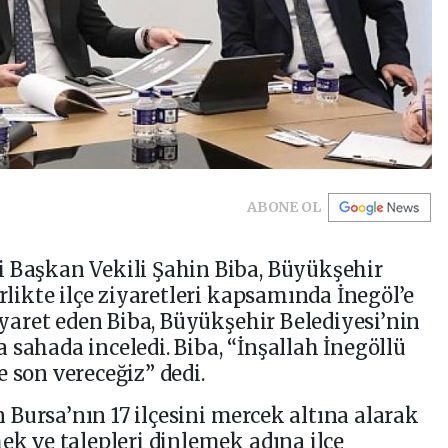
ABONE OL
i Başkan Vekili Şahin Biba, Büyükşehir
irlikte ilçe ziyaretleri kapsamında İnegöl’e
ziyaret eden Biba, Büyükşehir Belediyesi’nin
 sahada inceledi. Biba, “İnşallah İnegöllü
 son vereceğiz” dedi.
Bursa’nın 17 ilçesini mercek altına alarak
ek ve talepleri dinlemek adına ilçe