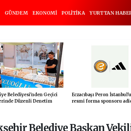
GÜNDEM
EKONOMİ
POLİTİKA
YURTTAN HABE
ye Belediyesi'nden Geçici
Eczacıbaşı Peron İstanbul'
erinde Düzenli Denetim
resmi forma sponsoru adi
şehir Belediye Başkan Vekili