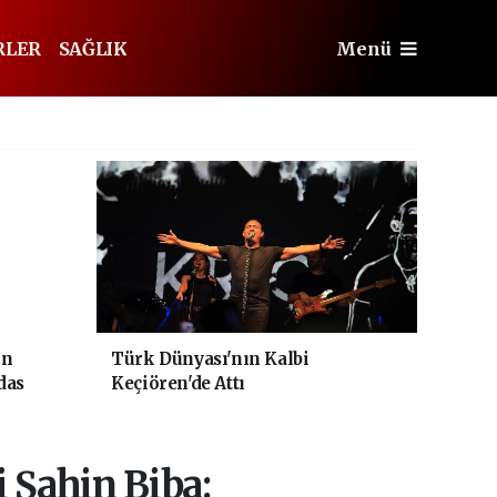
RLER
SAĞLIK
Menü
un
Türk Dünyası'nın Kalbi
das
Keçiören'de Attı
 Şahin Biba: