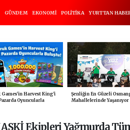
GÜNDEM
EKONOMİ
POLİTİKA
YURTTAN HABE
Games'in Harvest King'i
Şenliğin En Güzeli Osmang
Pazarda Oyuncularla
Mahallelerinde Yaşanıyor
!
ASKİ Ekipleri Yağmurda Tü