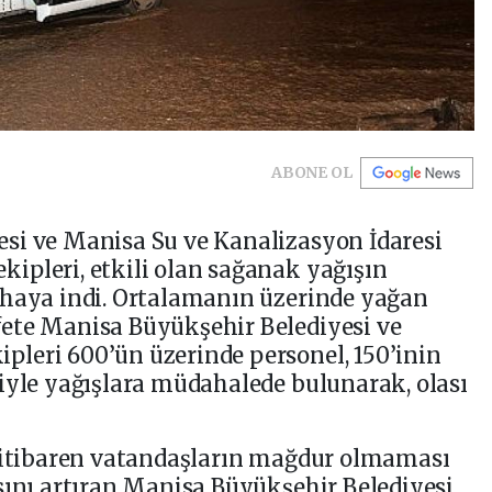
ABONE OL
si ve Manisa Su ve Kanalizasyon İdaresi
ipleri, etkili olan sağanak yağışın
ahaya indi. Ortalamanın üzerinde yağan
ete Manisa Büyükşehir Belediyesi ve
leri 600’ün üzerinde personel, 150’inin
iyle yağışlara müdahalede bulunarak, olası
n itibaren vatandaşların mağdur olmaması
sını artıran Manisa Büyükşehir Belediyesi