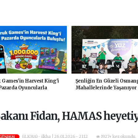
Games'in Harvest King'i
Şenliğin En Güzeli Osmang
Pazarda Oyuncularla
Mahallelerinde Yaşanıyor
!
 Bakanı Fidan, HAMAS heyetiy
(iLKHA) - ilkha | 26.01.2026 - 21:12
1927+ kez okundu.
GÜNDEM