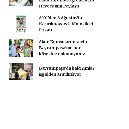
Final Turunda Öğrencilerin
Heyecanını Paylaştı
A101'den 6 Ağustos'ta
Kaçırılmayacak Motosiklet
Fırsatı
Akın: Komşularımız için
Bayrampaşa'nın her
köşesine dokunuyoruz
Bayrampaşa'da kaldırımlar
işgalden arındırılıyor