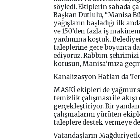
söyledi. Ekiplerin sahada ç
Başkan Dutlulu, “Manisa Bü
yağışların başladığı ilk an
ve 150’den fazla iş makine
yardımına koştuk. Belediy
taleplerine gece boyunca d
ediyoruz. Rabbim şehrimizi
korusun, Manisa’mıza geçmi
Kanalizasyon Hatları da Te
MASKİ ekipleri de yağmur s
temizlik çalışması ile akışı
gerçekleştiriyor. Bir yanda
çalışmalarını yürüten ekipl
taleplere destek vermeye d
Vatandaşların Mağduriyetle