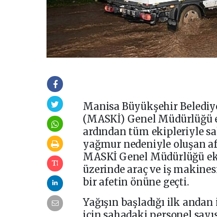
Manisa Büyükşehir Belediye
(MASKİ) Genel Müdürlüğü ek
ardından tüm ekipleriyle s
yağmur nedeniyle oluşan af
MASKİ Genel Müdürlüğü ekip
üzerinde araç ve iş makines
bir afetin önüne geçti.
Yağışın başladığı ilk anda
için sahadaki personel sayı