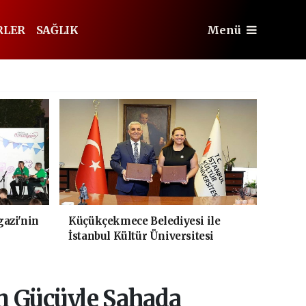
RLER
SAĞLIK
Menü
azi'nin
Küçükçekmece Belediyesi ile
İstanbul Kültür Üniversitesi
Arasında Sinema Alanında İş
Birliği
m Gücüyle Sahada