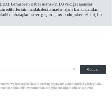
 (İHA), Demirören Haber Ajansı (DHA) ve diğer ajanslar
izin editörlerinin müdahalesi olmadan ajans kanallarından
ukuki muhataplar haberi geçen ajanslar olup sitemizin hiç bir
Gönder
ulunuyor ve habergercek.com sitesine yaptığınız yorumunuzla ilgili doğrudan
orsunuz. Yazılan tüm yorumlardan site yönetimi hiçbir şekilde sorumlu