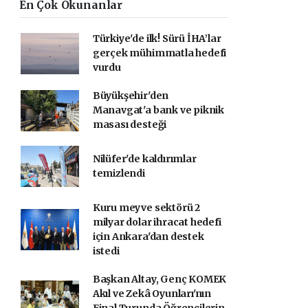
En Çok Okunanlar
Türkiye'de ilk! Sürü İHA’lar
gerçek mühimmatla hedefi
vurdu
Büyükşehir'den
Manavgat'a bank ve piknik
masası desteği
Nilüfer'de kaldırımlar
temizlendi
Kuru meyve sektörü 2
milyar dolar ihracat hedefi
için Ankara'dan destek
istedi
Başkan Altay, Genç KOMEK
Akıl ve Zekâ Oyunları'nın