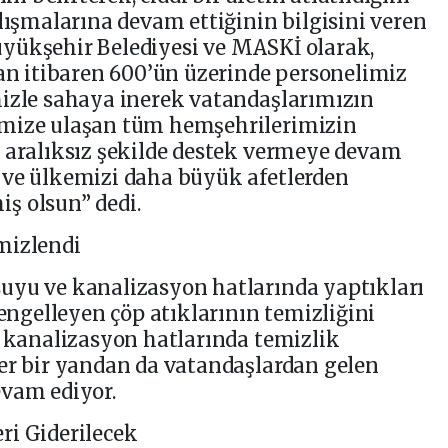
alışmalarına devam ettiğinin bilgisini veren
yükşehir Belediyesi ve MASKİ olarak,
dan itibaren 600’ün üzerinde personelimiz
mizle sahaya inerek vatandaşlarımızın
emize ulaşan tüm hemşehrilerimizin
a aralıksız şekilde destek vermeye devam
 ve ülkemizi daha büyük afetlerden
ş olsun” dedi.
mizlendi
uyu ve kanalizasyon hatlarında yaptıkları
 engelleyen çöp atıklarının temizliğini
n kanalizasyon hatlarında temizlik
er bir yandan da vatandaşlardan gelen
evam ediyor.
ri Giderilecek