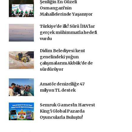
Şenliğin En Güzeli
Osmangazi'nin
Mahallelerinde Yaşanıyor
Türkiye'de ilk! Sürü İHA’lar
gerçek mühimmatla hedefi
vurdu
Didim Belediyesi kent
genelindeki yoğun
çalışmalarını Akbük'de de
sürdürüyor
Amatör denizciliğe 47
milyon TL destek
Semruk Games'in Harvest
King'i Global Pazarda
Oyuncularla Buluştu!