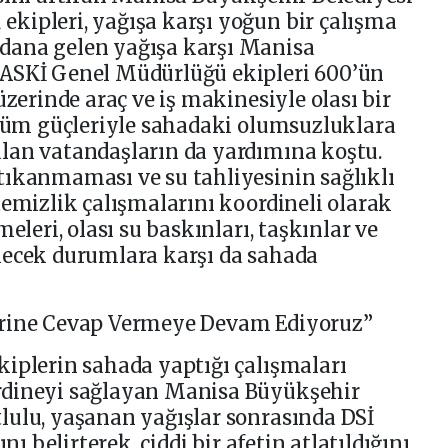
kipleri, yağışa karşı yoğun bir çalışma
dana gelen yağışa karşı Manisa
MASKİ Genel Müdürlüğü ekipleri 600’ün
üzerinde araç ve iş makinesiyle olası bir
 tüm güçleriyle sahadaki olumsuzluklara
lan vatandaşların da yardımına koştu.
tıkanmaması ve su tahliyesinin sağlıklı
temizlik çalışmalarını koordineli olarak
eleri, olası su baskınları, taşkınlar ve
lecek durumlara karşı da sahada
erine Cevap Vermeye Devam Ediyoruz”
iplerin sahada yaptığı çalışmaları
rdineyi sağlayan Manisa Büyükşehir
lulu, yaşanan yağışlar sonrasında DSİ
nı belirterek, ciddi bir afetin atlatıldığını