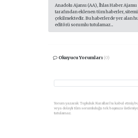
Anadolu Ajansı (AA), İhlas Haber Ajansı
tarafından eklenen tüm haberler, sitem
çekilmektedir. Bu haberlerde yer alan h
editörü sorumlu tutulamaz...
Okuyucu Yorumları
(0)
Yorum yazarak Topluluk Kuralları’nı kabul etmiş b
veya dolaylı tüm sorumluluğu tek başınıza üstleniy
tutulamaz.