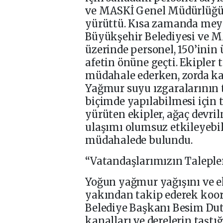
ve MASKİ Genel Müdürlüğü e
yürüttü. Kısa zamanda mey
Büyükşehir Belediyesi ve 
üzerinde personel, 150’inin 
afetin önüne geçti. Ekipler
müdahale ederken, zorda ka
Yağmur suyu ızgaralarının 
biçimde yapılabilmesi için 
yürüten ekipler, ağaç devrilm
ulaşımı olumsuz etkileyebi
müdahalede bulundu.
“Vatandaşlarımızın Talepl
Yoğun yağmur yağışını ve ek
yakından takip ederek koo
Belediye Başkanı Besim Dut
kanalları ve derelerin taştığı