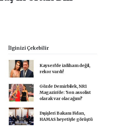
İlginizi Çekebilir
Kayseri'de izdiham değil,
rekor vardı!
Gözde Demirbilek, NR1
Magazin'de: 'Son assolist
olarak var olacağım!'
Dışişleri Bakanı Fidan,
HAMAS heyetiyle görüştü