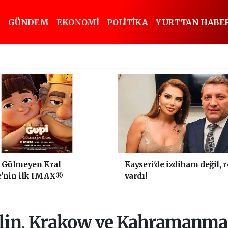
GÜNDEM
EKONOMİ
POLİTİKA
YURTTAN HABE
e Gülmeyen Kral
Kayseri'de izdiham değil, 
e'nin ilk IMAX®
vardı!
on filmi oluyor
lin, Krakow ve Kahramanmara