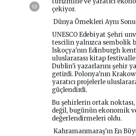
turizmine ve yaratıcı ekon
çekiyor.
Dünya Örnekleri Aynı Sonu
UNESCO Edebiyat Şehri unva
tescilin yalnızca sembolik 
İskoçya'nın Edinburgh kent
uluslararası kitap festivall
Dublin'i yazarlarını şehir 
getirdi. Polonya'nın Krakow'u
yaratıcı projelerle uluslara
güçlendirdi.
Bu şehirlerin ortak noktası
değil, bugünün ekonomik ve
değerlendirmeleri oldu.
Kahramanmaraş'ın En Büyü