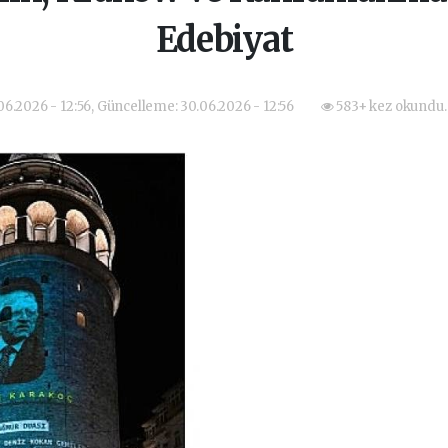
Edebiyat
06.2026 - 12:56, Güncelleme: 30.06.2026 - 12:56
583+ kez okundu.