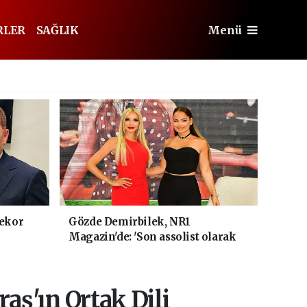
RLER
SAĞLIK
Menü
rekor
Gözde Demirbilek, NR1
Magazin'de: 'Son assolist olarak
var olacağım!'
ş'ın Ortak Dili