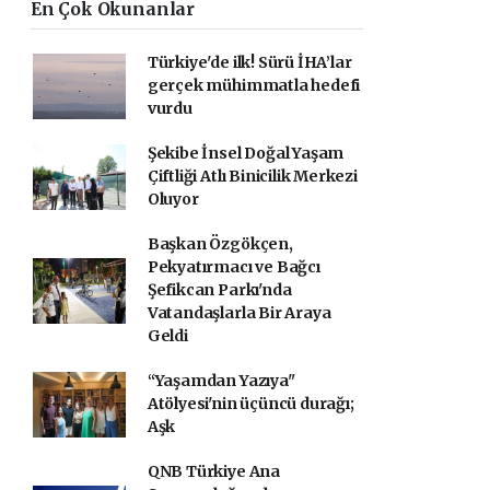
En Çok Okunanlar
Türkiye'de ilk! Sürü İHA’lar
gerçek mühimmatla hedefi
vurdu
Şekibe İnsel Doğal Yaşam
Çiftliği Atlı Binicilik Merkezi
Oluyor
Başkan Özgökçen,
Pekyatırmacı ve Bağcı
Şefikcan Parkı'nda
Vatandaşlarla Bir Araya
Geldi
“Yaşamdan Yazıya"
Atölyesi'nin üçüncü durağı;
Aşk
QNB Türkiye Ana