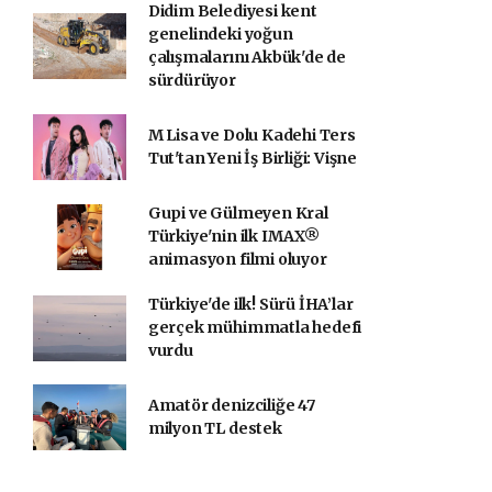
Didim Belediyesi kent
genelindeki yoğun
çalışmalarını Akbük'de de
sürdürüyor
M Lisa ve Dolu Kadehi Ters
Tut'tan Yeni İş Birliği: Vişne
Gupi ve Gülmeyen Kral
Türkiye'nin ilk IMAX®
animasyon filmi oluyor
Türkiye'de ilk! Sürü İHA’lar
gerçek mühimmatla hedefi
vurdu
Amatör denizciliğe 47
milyon TL destek