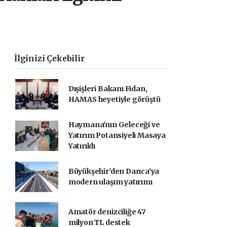
İlginizi Çekebilir
Dışişleri Bakanı Fidan,
HAMAS heyetiyle görüştü
Haymana'nın Geleceği ve
Yatırım Potansiyeli Masaya
Yatırıldı
Büyükşehir'den Darıca'ya
modern ulaşım yatırımı
Amatör denizciliğe 47
milyon TL destek