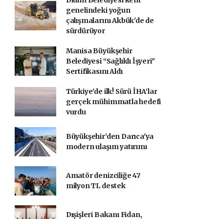
genelindeki yoğun
çalışmalarını Akbük'de de
sürdürüyor
Manisa Büyükşehir
Belediyesi “Sağlıklı İşyeri"
Sertifikasını Aldı
Türkiye'de ilk! Sürü İHA’lar
gerçek mühimmatla hedefi
vurdu
Büyükşehir'den Darıca'ya
modern ulaşım yatırımı
Amatör denizciliğe 47
milyon TL destek
Dışişleri Bakanı Fidan,