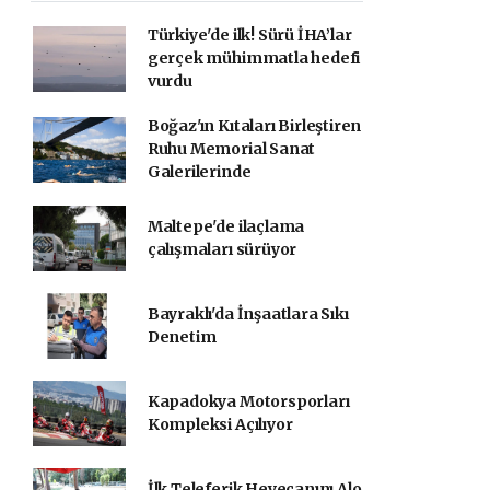
Türkiye'de ilk! Sürü İHA’lar
gerçek mühimmatla hedefi
vurdu
Boğaz'ın Kıtaları Birleştiren
Ruhu Memorial Sanat
Galerilerinde
Maltepe'de ilaçlama
çalışmaları sürüyor
Bayraklı'da İnşaatlara Sıkı
Denetim
Kapadokya Motorsporları
Kompleksi Açılıyor
İlk Teleferik Heyecanını Alo