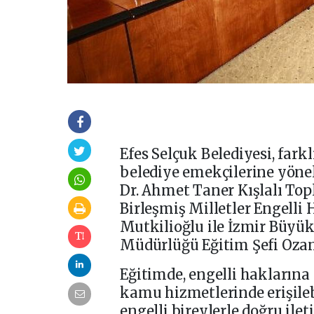
Efes Selçuk Belediyesi, far
belediye emekçilerine yöneli
Dr. Ahmet Taner Kışlalı Top
Birleşmiş Milletler Engelli
Mutkilioğlu ile İzmir Büyük
Müdürlüğü Eğitim Şefi Ozan
Eğitimde, engelli haklarına 
kamu hizmetlerinde erişilebi
engelli bireylerle doğru ilet