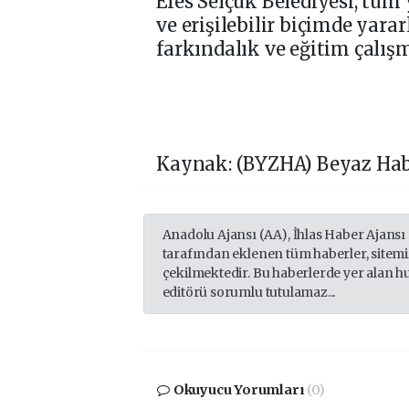
Efes Selçuk Belediyesi, tüm
ve erişilebilir biçimde yar
farkındalık ve eğitim çalı
Kaynak: (BYZHA) Beyaz Hab
Anadolu Ajansı (AA), İhlas Haber Ajansı
tarafından eklenen tüm haberler, sitem
çekilmektedir. Bu haberlerde yer alan h
editörü sorumlu tutulamaz...
Okuyucu Yorumları
(0)