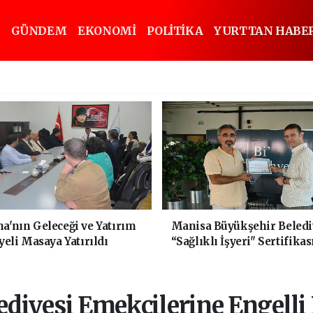
GÜNDEM
EKONOMİ
POLİTİKA
YURTTAN HABE
'nın Geleceği ve Yatırım
Manisa Büyükşehir Beledi
yeli Masaya Yatırıldı
“Sağlıklı İşyeri" Sertifikas
ediyesi Emekçilerine Engelli