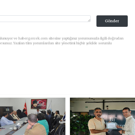
Gönder
ulunuyor ve habergercek.com sitesine yaptığınız yorumunuzla ilgili doğrudan
orsunuz. Yazılan tüm yorumlardan site yönetimi hiçbir şekilde sorumlu