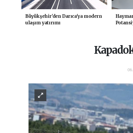
Büyükşehir'den Darıca'ya modern
Haymana
ulaşım yatırımı
Potansi
Kapadok
06.