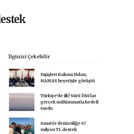
Başlıyor
destek
İlginizi Çekebilir
Dışişleri Bakanı Fidan,
HAMAS heyetiyle görüştü
Türkiye'de ilk! Sürü İHA’lar
gerçek mühimmatla hedefi
vurdu
Amatör denizciliğe 47
milyon TL destek