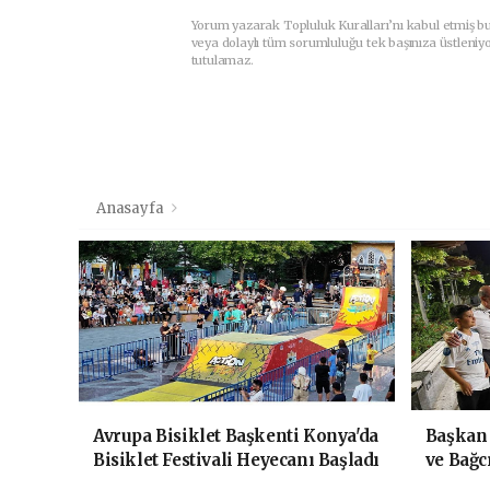
Yorum yazarak Topluluk Kuralları’nı kabul etmiş b
veya dolaylı tüm sorumluluğu tek başınıza üstleniy
tutulamaz.
Anasayfa
Avrupa Bisiklet Başkenti Konya'da
Başkan
Bisiklet Festivali Heyecanı Başladı
ve Bağc
Vatanda