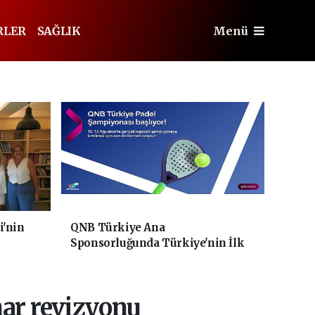
RLER
SAĞLIK
Menü
i'nin
QNB Türkiye Ana
Sponsorluğunda Türkiye'nin İlk
Padel Türkiye Şampiyonası
Başlıyor
mar revizyonu