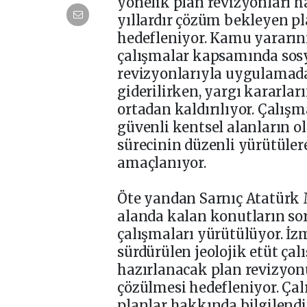
yönelik plan revizyonları h
yıllardır çözüm bekleyen p
hedefleniyor. Kamu yararın
çalışmalar kapsamında sosya
revizyonlarıyla uygulamad
giderilirken, yargı kararlar
ortadan kaldırılıyor. Çalışma
güvenli kentsel alanların 
sürecinin düzenli yürütüler
amaçlanıyor.
Öte yandan Sarnıç Atatürk 
alanda kalan konutların s
çalışmaları yürütülüyor. İz
sürdürülen jeolojik etüt ç
hazırlanacak plan revizyon
çözülmesi hedefleniyor. Ç
planlar hakkında bilgilendi