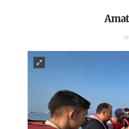
Amatö
27