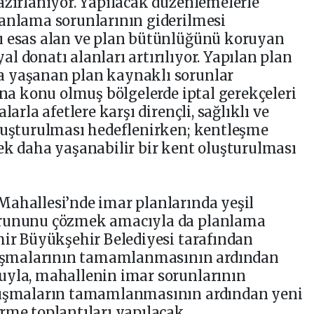
azırlanıyor. Yapılacak düzenlemelerle
lanlama sorunlarının giderilmesi
ı esas alan ve plan bütünlüğünü koruyan
l donatı alanları artırılıyor. Yapılan plan
a yaşanan plan kaynaklı sorunlar
ına konu olmuş bölgelerde iptal gerekçeleri
larla afetlere karşı dirençli, sağlıklı ve
oluşturulması hedeflenirken; kentleşme
ek daha yaşanabilir bir kent oluşturulması
Mahallesi’nde imar planlarında yeşil
orununu çözmek amacıyla da planlama
mir Büyükşehir Belediyesi tarafından
alışmalarının tamamlanmasının ardından
uyla, mahallenin imar sorunlarının
alışmaların tamamlanmasının ardından yeni
rme toplantıları yapılacak.