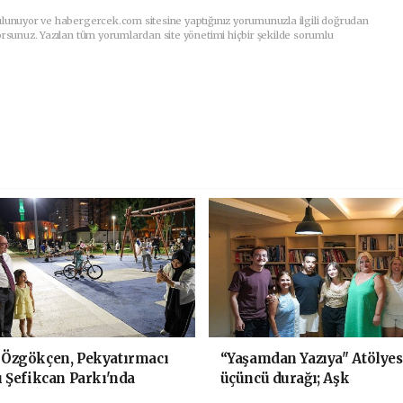
ulunuyor ve habergercek.com sitesine yaptığınız yorumunuzla ilgili doğrudan
orsunuz. Yazılan tüm yorumlardan site yönetimi hiçbir şekilde sorumlu
 Özgökçen, Pekyatırmacı
“Yaşamdan Yazıya" Atölyes
ı Şefikcan Parkı'nda
üçüncü durağı; Aşk
şlarla Bir Araya Geldi