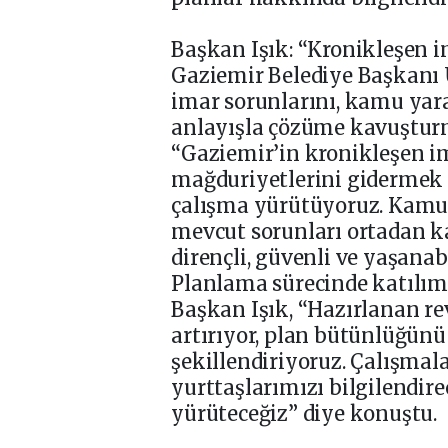
Başkan Işık: “Kronikleşen i
Gaziemir Belediye Başkanı Ü
imar sorunlarını, kamu yara
anlayışla çözüme kavuşturmak
“Gaziemir’in kronikleşen i
mağduriyetlerini gidermek 
çalışma yürütüyoruz. Kamu 
mevcut sorunları ortadan ka
dirençli, güvenli ve yaşanabi
Planlama sürecinde katılımc
Başkan Işık, “Hazırlanan re
artırıyor, plan bütünlüğünü
şekillendiriyoruz. Çalışm
yurttaşlarımızı bilgilendirec
yürüteceğiz” diye konuştu.