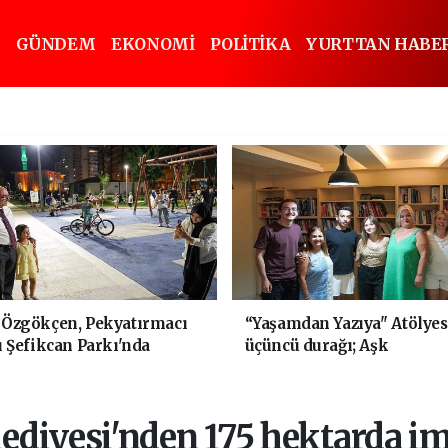
GÜNDEM
EKONOMİ
POLİTİKA
YURTTAN HABE
 Özgökçen, Pekyatırmacı
“Yaşamdan Yazıya" Atölyes
ı Şefikcan Parkı'nda
üçüncü durağı; Aşk
şlarla Bir Araya Geldi
ediyesi'nden 175 hektarda i