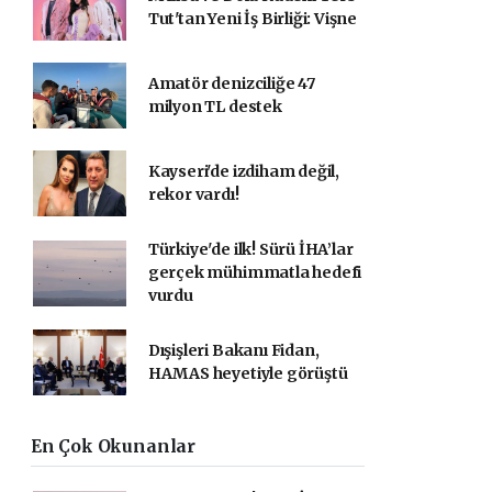
Tut'tan Yeni İş Birliği: Vişne
Amatör denizciliğe 47
milyon TL destek
Kayseri'de izdiham değil,
rekor vardı!
Türkiye'de ilk! Sürü İHA’lar
gerçek mühimmatla hedefi
vurdu
Dışişleri Bakanı Fidan,
HAMAS heyetiyle görüştü
En Çok Okunanlar