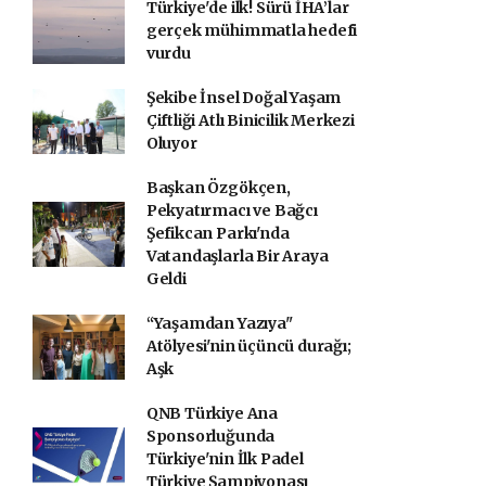
Türkiye'de ilk! Sürü İHA’lar
gerçek mühimmatla hedefi
vurdu
Şekibe İnsel Doğal Yaşam
Çiftliği Atlı Binicilik Merkezi
Oluyor
Başkan Özgökçen,
Pekyatırmacı ve Bağcı
Şefikcan Parkı'nda
Vatandaşlarla Bir Araya
Geldi
“Yaşamdan Yazıya"
Atölyesi'nin üçüncü durağı;
Aşk
QNB Türkiye Ana
Sponsorluğunda
Türkiye'nin İlk Padel
Türkiye Şampiyonası