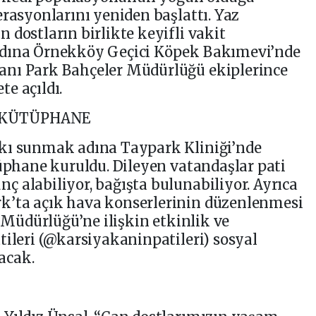
erasyonlarını yeniden başlattı. Yaz
 dostların birlikte keyifli vakit
adına Örnekköy Geçici Köpek Bakımevi’nde
anı Park Bahçeler Müdürlüğü ekiplerince
e açıldı.
 KÜTÜPHANE
kı sunmak adına Taypark Kliniği’nde
tüphane kuruldu. Dileyen vatandaşlar pati
 alabiliyor, bağışta bulunabiliyor. Ayrıca
k’ta açık hava konserlerinin düzenlenmesi
i Müdürlüğü’ne ilişkin etkinlik ve
tileri (@karsiyakaninpatileri) sosyal
acak.