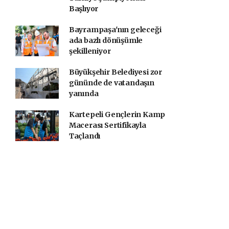
Başlıyor
Bayrampaşa'nın geleceği
ada bazlı dönüşümle
şekilleniyor
Büyükşehir Belediyesi zor
gününde de vatandaşın
yanında
Kartepeli Gençlerin Kamp
Macerası Sertifikayla
Taçlandı