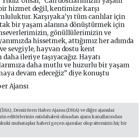
 Yıldız Ünsal, “Can dostlarımızın yaşam
bir hizmet değil, kentimize karşı
mluluktur. Karşıyaka’yı tüm canlılar için
rtak bir yaşam alanına dönüştürmek için
nseverlerimizin, gönüllülerimizin ve
yanımızda hissetmek, attığımız her adımda
 ve sevgiyle, hayvan dostu kent
daha ileriye taşıyacağız. Hayatı
larımıza daha mutlu ve huzurlu bir yaşam
şmaya devam edeceğiz” diye konuştu
er Ajansı
 (İHA), Demirören Haber Ajansı (DHA) ve diğer ajanslar
izin editörlerinin müdahalesi olmadan ajans kanallarından
ukuki muhataplar haberi geçen ajanslar olup sitemizin hiç bir