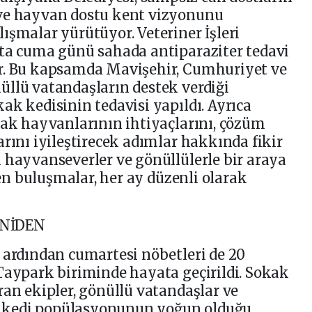
 ve hayvan dostu kent vizyonunu
ışmalar yürütüyor. Veteriner İşleri
fta cuma günü sahada antiparaziter tedavi
r. Bu kapsamda Mavişehir, Cumhuriyet ve
üllü vatandaşların destek verdiği
ak kedisinin tedavisi yapıldı. Ayrıca
kak hayvanlarının ihtiyaçlarını, çözüm
arını iyileştirecek adımlar hakkında fikir
 hayvanseverler ve gönüllülerle bir araya
ilen buluşmalar, her ay düzenli olarak
ENİDEN
 ardından cumartesi nöbetleri de 20
Taypark biriminde hayata geçirildi. Sokak
ran ekipler, gönüllü vatandaşlar ve
nde kedi popülasyonunun yoğun olduğu