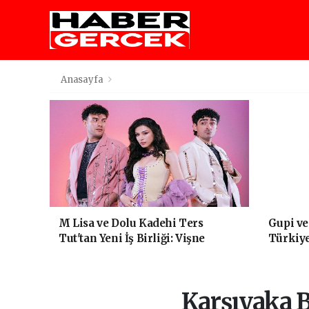
Anasayfa
M Lisa ve Dolu Kadehi Ters
Gupi v
Tut'tan Yeni İş Birliği: Vişne
Türkiy
animasy
Karşıyaka B