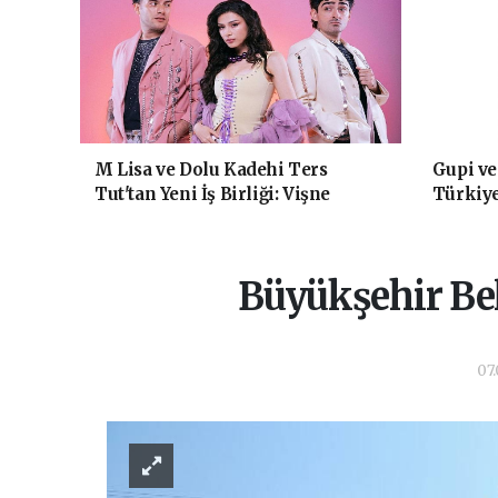
M Lisa ve Dolu Kadehi Ters
Gupi v
Tut'tan Yeni İş Birliği: Vişne
Türkiy
animasy
Büyükşehir Bel
07