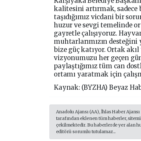
Karşıyaka Belediye Başkanı
kalitesini artırmak, sadece 
taşıdığımız vicdani bir soru
huzur ve sevgi temelinde o
gayretle çalışıyoruz. Hayva
muhtarlarımızın desteğini 
bize güç katıyor. Ortak akıl
vizyonumuzu her geçen gün 
paylaştığımız tüm can dost
ortamı yaratmak için çalı
Kaynak: (BYZHA) Beyaz Hab
Anadolu Ajansı (AA), İhlas Haber Ajansı
tarafından eklenen tüm haberler, sitem
çekilmektedir. Bu haberlerde yer alan h
editörü sorumlu tutulamaz...