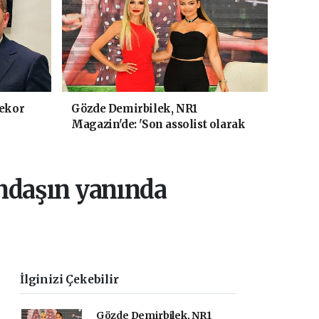
rekor
Gözde Demirbilek, NR1
Magazin'de: 'Son assolist olarak
var olacağım!'
andaşın yanında
İlginizi Çekebilir
Gözde Demirbilek, NR1