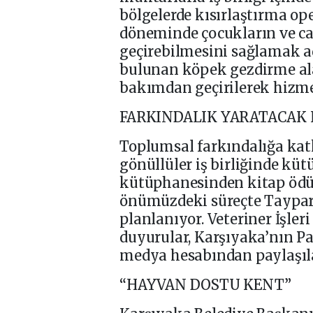
bölgelerde kısırlaştırma op
döneminde çocukların ve can
geçirebilmesini sağlamak 
bulunan köpek gezdirme al
bakımdan geçirilerek hizmet
FARKINDALIK YARATACAK
Toplumsal farkındalığa kat
gönüllüler iş birliğinde kü
kütüphanesinden kitap ödünç
önümüzdeki süreçte Taypar
planlanıyor. Veteriner İşler
duyurular, Karşıyaka’nın Pa
medya hesabından paylaşıl
“HAYVAN DOSTU KENT”