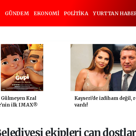
GÜNDEM
EKONOMİ
POLİTİKA
YURTTAN HABE
e Gülmeyen Kral
Kayseri'de izdiham değil, 
e'nin ilk IMAX®
vardı!
on filmi oluyor
elediyesi ekipleri can dostlar