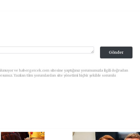
Gönder
ulunuyor ve habergercek.com sitesine yaptığınız yorumunuzla ilgili doğrudan
orsunuz. Yazılan tüm yorumlardan site yönetimi hiçbir şekilde sorumlu