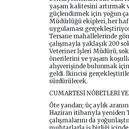
yaşam kalitesini artırmak
güçlendirmek için yoğun çal
Müdürlüğü ekipleri, her ha
uygulaması gerçekleştiriyo
Tersane mahallelerinde gön
çalışmayla yaklaşık 200 sok
Veteriner İşleri Müdürü, so
önerilerini ve yaşam koşull
alışverişinde bulunmak için
geldi. İkincisi gerçekleştir
sürdürülecek.
CUMARTESİ NÖBETLERİ Y
Öte yandan; üç aylık aranın
Haziran itibarıyla yeniden 
çalışmalarını da yoğunlaştı
muhtarlarla iş birliği içi