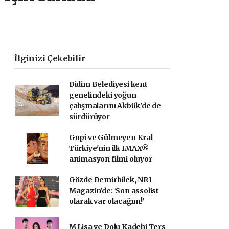
İlginizi Çekebilir
Didim Belediyesi kent
genelindeki yoğun
çalışmalarını Akbük'de de
sürdürüyor
Gupi ve Gülmeyen Kral
Türkiye'nin ilk IMAX®
animasyon filmi oluyor
Gözde Demirbilek, NR1
Magazin'de: 'Son assolist
olarak var olacağım!'
M Lisa ve Dolu Kadehi Ters