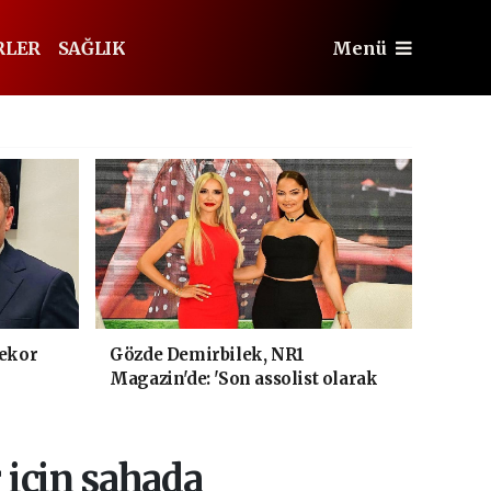
RLER
SAĞLIK
Menü
rekor
Gözde Demirbilek, NR1
Magazin'de: 'Son assolist olarak
var olacağım!'
 için sahada