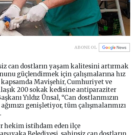
ABONE OL
siz can dostların yaşam kalitesini artırmak
nunu güçlendirmek için çalışmalarına hız
 kapsamda Mavişehir, Cumhuriyet ve
laşık 200 sokak kedisine antiparaziter
Başkanı Yıldız Ünsal, “Can dostlarımızın
t ağımızı genişletiyor, tüm çalışmalarımızı
.
er hekim istihdam eden ilçe
arşıyaka Belediyesi, sahipsiz can dostların