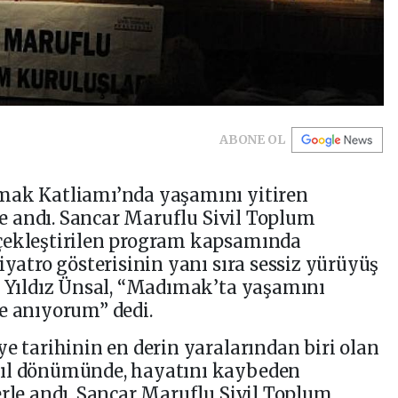
ABONE OL
mak Katliamı’nda yaşamını yitiren
rle andı. Sancar Maruflu Sivil Toplum
çekleştirilen program kapsamında
iyatro gösterisinin yanı sıra sessiz yürüyüş
ı Yıldız Ünsal, “Madımak’ta yaşamını
e anıyorum” dedi.
ye tarihinin en derin yaralarından biri olan
yıl dönümünde, hayatını kaybeden
erle andı. Sancar Maruflu Sivil Toplum