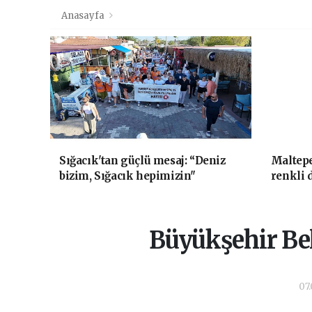
Anasayfa
Sığacık'tan güçlü mesaj: “Deniz
Maltepe
bizim, Sığacık hepimizin"
renkli 
Büyükşehir Bel
07