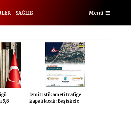
RLER
SAĞLIK
Menü
üğü
İzmit istikameti trafiğe
a 5,8
kapatılacak: Başiskele
Kavşağı'nda gece çalışması