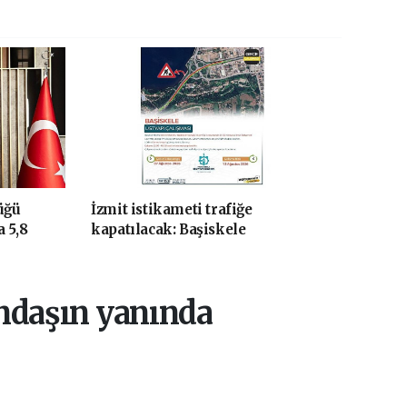
üğü
İzmit istikameti trafiğe
a 5,8
kapatılacak: Başiskele
Kavşağı'nda gece çalışması
andaşın yanında