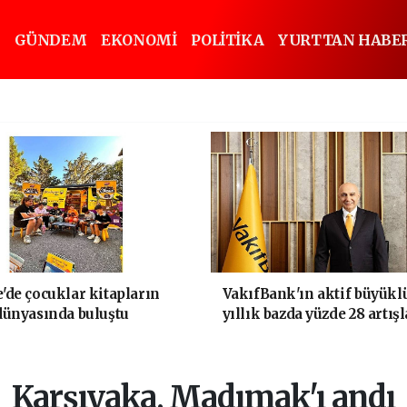
GÜNDEM
EKONOMİ
POLİTİKA
YURTTAN HABE
'de çocuklar kitapların
VakıfBank'ın aktif büyükl
dünyasında buluştu
yıllık bazda yüzde 28 artışl
trilyon TL'yi aştı
Karşıyaka, Madımak'ı andı