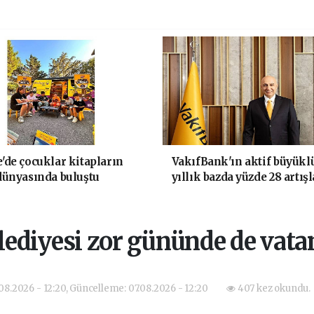
'de çocuklar kitapların
VakıfBank'ın aktif büyükl
dünyasında buluştu
yıllık bazda yüzde 28 artışl
trilyon TL'yi aştı
ediyesi zor gününde de vat
.08.2026 - 12:20, Güncelleme: 07.08.2026 - 12:20
407 kez okundu.