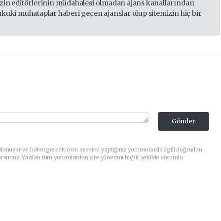
izin editörlerinin müdahalesi olmadan ajans kanallarından
ukuki muhataplar haberi geçen ajanslar olup sitemizin hiç bir
Gönder
ulunuyor ve habergercek.com sitesine yaptığınız yorumunuzla ilgili doğrudan
orsunuz. Yazılan tüm yorumlardan site yönetimi hiçbir şekilde sorumlu