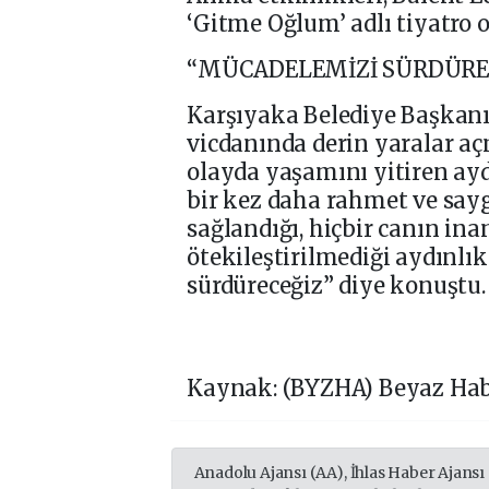
‘Gitme Oğlum’ adlı tiyatro 
“MÜCADELEMİZİ SÜRDÜRE
Karşıyaka Belediye Başkanı
vicdanında derin yaralar aç
olayda yaşamını yitiren ayd
bir kez daha rahmet ve say
sağlandığı, hiçbir canın in
ötekileştirilmediği aydınlı
sürdüreceğiz” diye konuştu.
Kaynak: (BYZHA) Beyaz Hab
Anadolu Ajansı (AA), İhlas Haber Ajansı