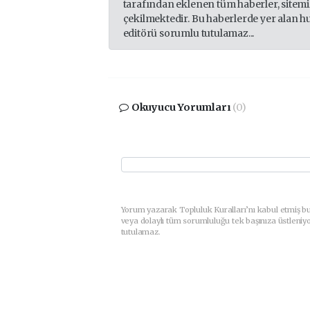
tarafından eklenen tüm haberler, sitem
çekilmektedir. Bu haberlerde yer alan h
editörü sorumlu tutulamaz...
Okuyucu Yorumları
(0)
Yorum yazarak Topluluk Kuralları’nı kabul etmiş b
veya dolaylı tüm sorumluluğu tek başınıza üstleniy
tutulamaz.