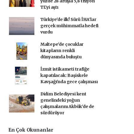
yüzde 28 artışla 5,8 trilyon
TL'yi aştı
Türkiye'de ilk! Sürü İHA’lar
gerçek mühimmatla hedefi
vurdu
Maltepe'de çocuklar
kitapların renkli
dünyasında buluştu
İzmit istikameti trafiğe
kapatılacak: Başiskele
Kavşağı'nda gece çalışması
Didim Belediyesi kent
genelindeki yoğun
çalışmalarını Akbük'de de
sürdürüyor
En Çok Okunanlar