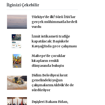
İlginizi Çekebilir
Türkiye'de ilk! Sürü İHA’lar
gerçek mühimmatla hedefi
vurdu
İzmit istikameti trafiğe
kapatılacak: Başiskele
Kavşağı'nda gece çalışması
Maltepe'de çocuklar
kitapların renkli
dünyasında buluştu
Didim Belediyesi kent
genelindeki yoğun
çalışmalarını Akbük'de de
sürdürüyor
Dışişleri Bakanı Fidan,