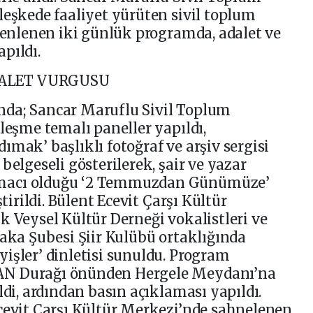
leşkede faaliyet yürüten sivil toplum
üzenlenen iki günlük programda, adalet ve
pıldı.
DALET VURGUSU
da; Sancar Maruflu Sivil Toplum
leşme temalı paneller yapıldı,
mak’ başlıklı fotoğraf ve arşiv sergisi
belgeseli gösterilerek, şair ve yazar
macı olduğu ‘2 Temmuzdan Günümüze’
ştirildi. Bülent Ecevit Çarşı Kültür
k Veysel Kültür Derneği vokalistleri ve
yaka Şubesi Şiir Kulübü ortaklığında
işler’ dinletisi sunuldu. Program
AN Durağı önünden Hergele Meydanı’na
ldi, ardından basın açıklaması yapıldı.
cevit Çarşı Kültür Merkezi’nde sahnelenen