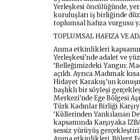
Yerleşkesi öncülüğünde, yer
kuruluşları iş birliğinde d
toplumsal hafıza vurgusu ya
TOPLUMSAL HAFIZA VE A
Anma etkinlikleri kapsamın
Yerleşkesi’nde adalet ve yüz
‘Belleğimizdeki Yangın: Madı
açıldı. Ayrıca Madımak kısa 
Hidayet Karakuş’un konuş
başlıklı bir söyleşi gerçekle
Merkezi’nde Ege Bölgesi Aşı
Türk Kadınlar Birliği Karşı
‘Küllerinden Yankılanan Dey
kapsamında Karşıyaka İZB
sessiz yürüyüş gerçekleştiri
Anma etkinlikleri, Bülent E