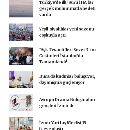
Türkiye'de ilk! Sürü İHA’lar
gerçek mühimmatla hedefi
vurdu
Yeşil-siyahlılar yeni sezonu
coşkuyla açtı
"Aşk Tesadüfleri Sever 3"ün
Çekimleri İstanbul'da
Tamamlandı!
Buca'da kadınlar buluşuyor,
dayanışma güçleniyor
Avrupa Drama Buluşmaları
gençleri İzmir'de
İzmir Yurttaş Meclisi 15
ilçeye ulaştı