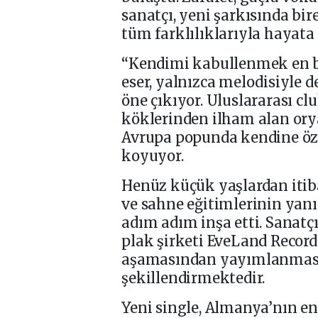
sanatçı, yeni şarkısında bi
tüm farklılıklarıyla hayata
“Kendimi kabullenmek en b
eser, yalnızca melodisiyle d
öne çıkıyor. Uluslararası cl
köklerinden ilham alan orya
Avrupa popunda kendine öz
koyuyor.
Henüz küçük yaşlardan itiba
ve sahne eğitimlerinin yanı 
adım adım inşa etti. Sanatçı
plak şirketi EveLand Record
aşamasından yayımlanmasın
şekillendirmektedir.
Yeni single, Almanya’nın e