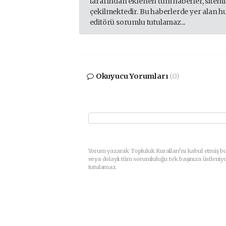
tarafından eklenen tüm haberler, sitem
çekilmektedir. Bu haberlerde yer alan h
editörü sorumlu tutulamaz...
Okuyucu Yorumları
(0)
Yorum yazarak Topluluk Kuralları’nı kabul etmiş b
veya dolaylı tüm sorumluluğu tek başınıza üstleniy
tutulamaz.