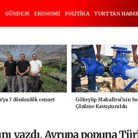
GÜNDEM
EKONOMİ
POLİTİKA
YURTTAN HABE
'ya 7 dönümlük cennet
Gökeyüp Mahallesi'nin Su
Çözüme Kavuşturuldu
ını yazdı, Avrupa popuna Türk