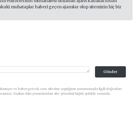
izin editörlerinin müdahalesi olmadan ajans kanallarından
ukuki muhataplar haberi geçen ajanslar olup sitemizin hiç bir
Gönder
ulunuyor ve habergercek.com sitesine yaptığınız yorumunuzla ilgili doğrudan
orsunuz. Yazılan tüm yorumlardan site yönetimi hiçbir şekilde sorumlu