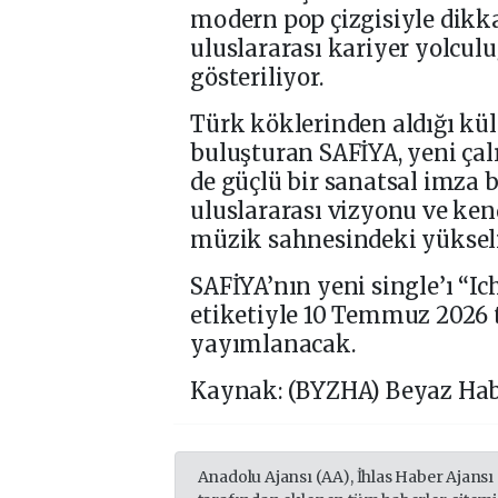
modern pop çizgisiyle dikka
uluslararası kariyer yolcu
gösteriliyor.
Türk köklerinden aldığı kül
buluşturan SAFİYA, yeni çal
de güçlü bir sanatsal imza b
uluslararası vizyonu ve ke
müzik sahnesindeki yükseliş
SAFİYA’nın yeni single’ı “Ic
etiketiyle 10 Temmuz 2026 t
yayımlanacak.
Kaynak: (BYZHA) Beyaz Hab
Anadolu Ajansı (AA), İhlas Haber Ajansı