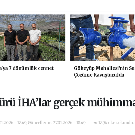
'ya 7 dönümlük cennet
Gökeyüp Mahallesi'nin Su
Çözüme Kavuşturuldu
 Sürü İHA’lar gerçek mühimma
01.2026 - 18:49, Güncelleme: 27.01.2026 - 18:49
1894+ kez okundu.