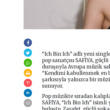
“Ich Bin Ich” adlı yeni sing
pop sanatçısı SAFİYA, güçlü
duruşuyla Avrupa müzik sah
“Kendimi kabullenmek en b
şarkısıyla yalnızca bir müzi
sunuyor.
Pop müzikte sıradan kalıpl
SAFİYA, “Ich Bin Ich” isimli
buluştu. Zarafet, güçlü vok