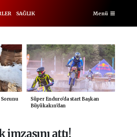
RLER
SAĞLIK
Menü
 Sorunu
Süper Enduro'da start Başkan
Büyükakın'dan
 imzasını attı!