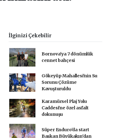
İlginizi Çekebilir
Bornova'ya 7 dönümlük
cennet bahçesi
Gökeyüp Mahallesi'nin Su
Sorunu Çözüme
Kavuşturuldu
Karamürsel Plaj Yolu
Caddesi'ne özel asfalt
dokunuşu
Süper Enduro'da start
Başkan Büyükakın'dan