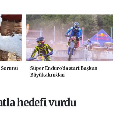
 Sorunu
Süper Enduro'da start Başkan
Büyükakın'dan
tla hedefi vurdu