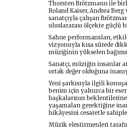
Thorsten Brötzmann ile birli
Roland Kaiser, Andrea Berg v
sanatçıyla çalışan Brötzmann 
uluslararası ölçekte güçlü b
Sahne performansları, etkil
vizyonuyla kısa sürede dik
müziğinin yükselen bağımsız
Sanatçı, müziğin insanlar ar
ortak değer olduğuna inanıy
Yeni şarkısıyla ilgili konuşa
benim için yalnızca bir eser
başkalarının beklentilerine 
yaşamaları gerektiğine inan
hikâyesini cesaretle sahiple
Müzik eleştirmenleri tarafı