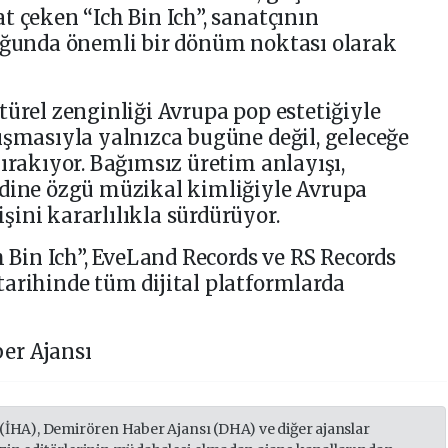
t çeken “Ich Bin Ich”, sanatçının
luğunda önemli bir dönüm noktası olarak
türel zenginliği Avrupa pop estetiğiyle
ışmasıyla yalnızca bugüne değil, geleceğe
ırakıyor. Bağımsız üretim anlayışı,
ndine özgü müzikal kimliğiyle Avrupa
ini kararlılıkla sürdürüyor.
h Bin Ich”, EveLand Records ve RS Records
arihinde tüm dijital platformlarda
er Ajansı
 (İHA), Demirören Haber Ajansı (DHA) ve diğer ajanslar