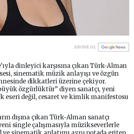
ABONE OL
le’ıyla dinleyici karşısına çıkan Türk-Alman
 sesi, sinematik müzik anlayışı ve özgün
nesinde dikkatleri üzerine çekiyor.
üyük özgürlüktür” diyen sanatçı, yeni
k eseri değil, cesaret ve kimlik manifestosu
arın dışına çıkan Türk-Alman sanatçı
 yeni single çalışmasıyla müzikseverlerle
al ve sinematik anlatımı aynı potada eriten