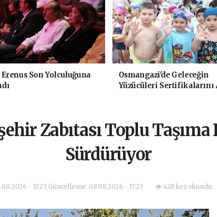
 Erenus Son Yolculuğuna
Osmangazi'de Geleceğin
ndı
Yüzücüleri Sertifikalarını 
ehir Zabıtası Toplu Taşıma 
Sürdürüyor
.08.2026 - 17:27, Güncelleme: 08.08.2026 - 17:27
428 kez okundu.