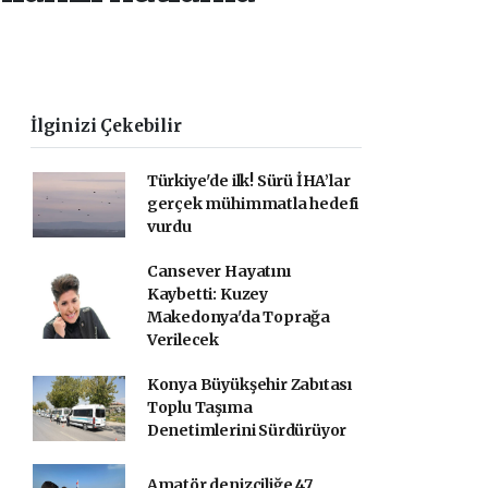
İlginizi Çekebilir
Türkiye'de ilk! Sürü İHA’lar
gerçek mühimmatla hedefi
vurdu
Cansever Hayatını
Kaybetti: Kuzey
Makedonya'da Toprağa
Verilecek
Konya Büyükşehir Zabıtası
Toplu Taşıma
Denetimlerini Sürdürüyor
Amatör denizciliğe 47