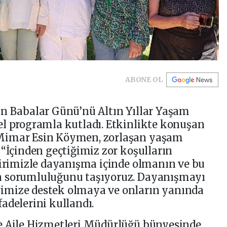
ABONE OL
an Babalar Günü’nü Altın Yıllar Yaşam
el programla kutladı. Etkinlikte konuşan
Mimar Esin Köymen, zorlaşan yaşam
 “İçinden geçtiğimiz zor koşulların
birimizle dayanışma içinde olmanın ve bu
n sorumluluğunu taşıyoruz. Dayanışmayı
imize destek olmaya ve onların yanında
adelerini kullandı.
e Aile Hizmetleri Müdürlüğü bünyesinde