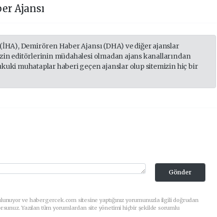
er Ajansı
 (İHA), Demirören Haber Ajansı (DHA) ve diğer ajanslar
izin editörlerinin müdahalesi olmadan ajans kanallarından
ukuki muhataplar haberi geçen ajanslar olup sitemizin hiç bir
Gönder
ulunuyor ve habergercek.com sitesine yaptığınız yorumunuzla ilgili doğrudan
orsunuz. Yazılan tüm yorumlardan site yönetimi hiçbir şekilde sorumlu