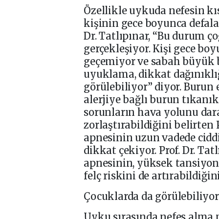
Özellikle uykuda nefesin k
kişinin gece boyunca defala
Dr. Tatlıpınar, “Bu durum 
gerçekleşiyor. Kişi gece bo
geçemiyor ve sabah büyük b
uyuklama, dikkat dağınıklı
görülebiliyor” diyor. Burun 
alerjiye bağlı burun tıkanı
sorunların hava yolunu dar
zorlaştırabildiğini belirten
apnesinin uzun vadede ciddi
dikkat çekiyor. Prof. Dr. Ta
apnesinin, yüksek tansiyon,
felç riskini de artırabildiği
Çocuklarda da görülebiliyor
Uyku sırasında nefes alma p