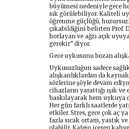
büyümesi nedeniyle gece h
sık görülebiliyor. Kaliteli
öğrenme güçlüğü, huzursuz
çıkabildiğini belirten Prof. 
horlayan ve ağzı açık uyuy
gerekir” diyor.
Gece uykusunu bozan alışka
Uykusuzluğun sadece sağlık 
alışkanlıklardan da kaynakla
sözlerine şöyle devam ediyor
cihazların yarattığı ışık v
baskılayarak hem uykuya da
Her gün farklı saatlerde y
etkiler. Stres, gece çok aç 
fazla sıcak ortam, yastık v
olabilir. Kafein içeren kahve,