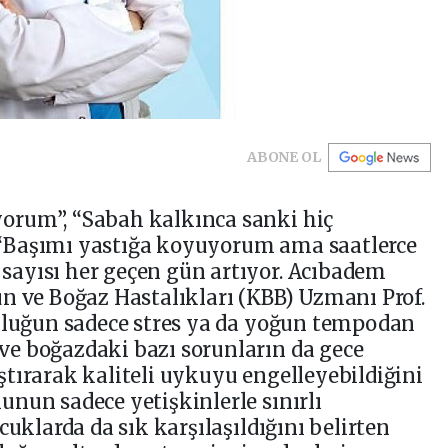
ABONE OL
orum”, “Sabah kalkınca sanki hiç
“Başımı yastığa koyuyorum ama saatlerce
ayısı her geçen gün artıyor. Acıbadem
n ve Boğaz Hastalıkları (KBB) Uzmanı Prof.
uzluğun sadece stres ya da yoğun tempodan
e boğazdaki bazı sorunların da gece
tırarak kaliteli uykuyu engelleyebildiğini
nun sadece yetişkinlerle sınırlı
cuklarda da sık karşılaşıldığını belirten