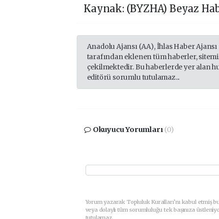
Kaynak: (BYZHA) Beyaz Hab
Anadolu Ajansı (AA), İhlas Haber Ajansı
tarafından eklenen tüm haberler, sitem
çekilmektedir. Bu haberlerde yer alan h
editörü sorumlu tutulamaz...
Okuyucu Yorumları
(0)
Yorum yazarak Topluluk Kuralları’nı kabul etmiş b
veya dolaylı tüm sorumluluğu tek başınıza üstleniy
tutulamaz.