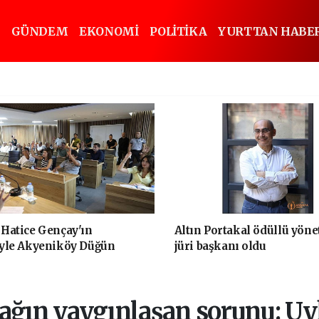
GÜNDEM
EKONOMİ
POLİTİKA
YURTTAN HABE
Hatice Gençay'ın
Altın Portakal ödüllü yön
iyle Akyeniköy Düğün
jüri başkanı oldu
Yıl Sonuna Kadar Ücretsiz
ağın yaygınlaşan sorunu: Uy