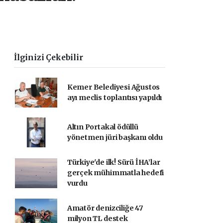
İlginizi Çekebilir
Kemer Belediyesi Ağustos
ayı meclis toplantısı yapıldı
Altın Portakal ödüllü
yönetmen jüri başkanı oldu
Türkiye'de ilk! Sürü İHA’lar
gerçek mühimmatla hedefi
vurdu
Amatör denizciliğe 47
milyon TL destek