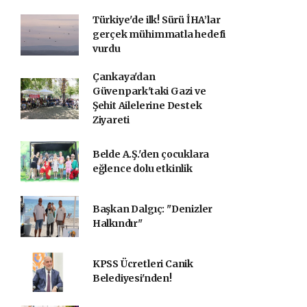
Türkiye'de ilk! Sürü İHA’lar
gerçek mühimmatla hedefi
vurdu
Çankaya'dan
Güvenpark'taki Gazi ve
Şehit Ailelerine Destek
Ziyareti
Belde A.Ş.'den çocuklara
eğlence dolu etkinlik
Başkan Dalgıç: "Denizler
Halkındır"
KPSS Ücretleri Canik
Belediyesi'nden!