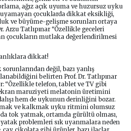
orlama, ağız açık uyuma ve huzursuz uyku
 uyuyamayan çocuklarda dikkat eksikliği,
luk ve büyüme-gelişme sorunları ortaya
Dr. Arzu Tatlıpınar “Özellikle geceleri
an çocukların mutlaka değerlendirilmesi
nlıklara dikkat!
sorunlarından değil, bazı yanlış
nabildiğini belirten Prof. Dr. Tatlıpınar
: “Özellikle telefon, tablet ve TV gibi
e ekran maruziyeti melatonin üretimini
lışı hem de uykunun derinliğini bozar.
atmak ve kalkmak uyku ritmini olumsuz
ya da tok yatmak, ortamda gürültü olması,
e yatak problemleri sık uyanmalara neden
 çay, çikolata gibi ürünler, bazı ilaçlar