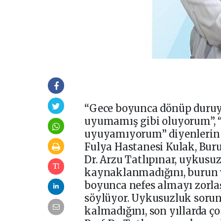
“Gece boyunca dönüp duruy
uyumamış gibi oluyorum”, 
uyuyamıyorum” diyenlerin s
Fulya Hastanesi Kulak, Buru
Dr. Arzu Tatlıpınar, uykus
kaynaklanmadığını, burun v
boyunca nefes almayı zorlaş
söylüyor. Uykusuzluk sorunu
kalmadığını, son yıllarda ço