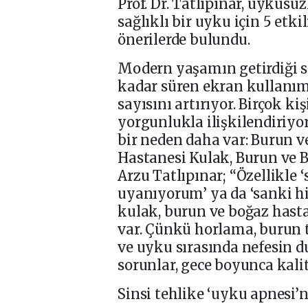
Prof. Dr. Tatlıpınar, uykusu
sağlıklı bir uyku için 5 etki
önerilerde bulundu.
Modern yaşamın getirdiği str
kadar süren ekran kullanım
sayısını artırıyor. Birçok ki
yorgunlukla ilişkilendiriy
bir neden daha var: Burun v
Hastanesi Kulak, Burun ve B
Arzu Tatlıpınar; “Özellikle 
uyanıyorum’ ya da ‘sanki h
kulak, burun ve boğaz hast
var. Çünkü horlama, burun t
ve uyku sırasında nefesin d
sorunlar, gece boyunca kali
Sinsi tehlike ‘uyku apnesi’n