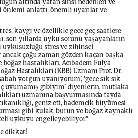
zluğun altında yatan sinsi nedenleri ve
li önlemi anlattı, önemli uyarılar ve
es, kaygı ve özellikle gece geç saatlere
ı, son yıllarda uyku sorunu yaşayanların
şi uykusuzluğu stres ve zihinsel
or ancak çoğu zaman gözden kaçan başka
e boğaz hastalıkları. Acıbadem Fulya
oğaz Hastalıkları (KBB) Uzmanı Prof. Dr.
‘sabah yorgun uyanıyorum’, ‘gece sık sık
iç uyumamış gibiyim’ diyenlerin, mutlaka
alıkları uzmanına başvurmasında fayda
ıkanıklığı, geniz eti, bademcik büyümesi
urması gibi kulak, burun ve boğaz kaynaklı
teli uykuyu engelleyebiliyor.”
e dikkat!