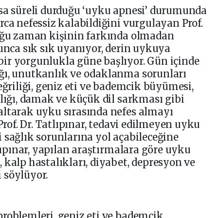
ısa süreli durduğu ‘uyku apnesi’ durumunda
rca nefessiz kalabildiğini vurgulayan Prof.
çoğu zaman kişinin farkında olmadan
yunca sık sık uyanıyor, derin uykuya
ir yorgunlukla güne başlıyor. Gün içinde
ğı, unutkanlık ve odaklanma sorunları
eğriliği, geniz eti ve bademcik büyümesi,
klığı, damak ve küçük dil sarkması gibi
altarak uyku sırasında nefes almayı
 Prof. Dr. Tatlıpınar, tedavi edilmeyen uyku
 sağlık sorunlarına yol açabileceğine
tlıpınar, yapılan araştırmalara göre uyku
 kalp hastalıkları, diyabet, depresyon ve
ni söylüyor.
roblemleri, geniz eti ve bademcik