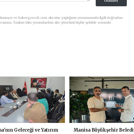
Gönder
ulunuyor ve habergercek.com sitesine yaptığınız yorumunuzla ilgili doğrudan
orsunuz. Yazılan tüm yorumlardan site yönetimi hiçbir şekilde sorumlu
'nın Geleceği ve Yatırım
Manisa Büyükşehir Beledi