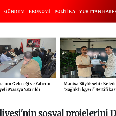
GÜNDEM
EKONOMİ
POLİTİKA
YURTTAN HABE
'nın Geleceği ve Yatırım
Manisa Büyükşehir Beledi
yeli Masaya Yatırıldı
“Sağlıklı İşyeri" Sertifikas
iyesi'nin sosyal projelerini 