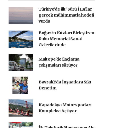
Türkiye'de ilk! Sürü İHA’lar
gerçek mühimmatla hedefi
vurdu
Boğaz'ın Kıtaları Birleştiren
Ruhu Memorial Sanat
Galerilerinde
Maltepe'de ilaçlama
çalışmaları sürüyor
Bayraklı'da İnşaatlara Sıkı
Denetim
Kapadokya Motorsporları
Kompleksi Açılıyor
İlk Teleferik Heyecanını Alo