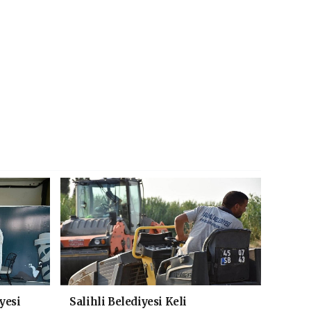
yesi
Salihli Belediyesi Keli