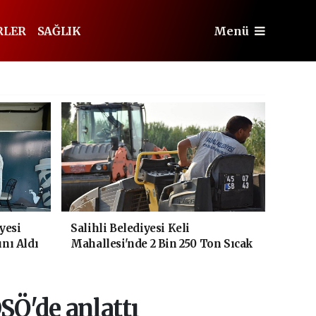
RLER
SAĞLIK
Menü
yesi
Salihli Belediyesi Keli
ını Aldı
Mahallesi'nde 2 Bin 250 Ton Sıcak
Asfalt Çalışmasını Tamamladı
DSÖ'de anlattı