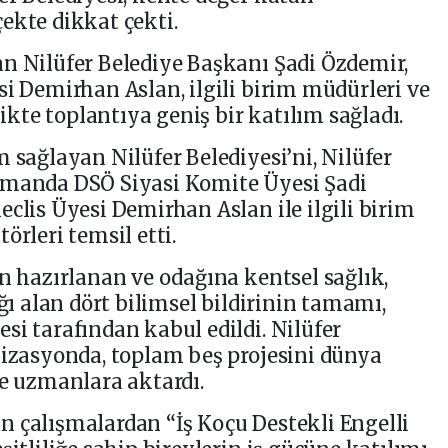
ekte dikkat çekti.
n Nilüfer Belediye Başkanı Şadi Özdemir,
si Demirhan Aslan, ilgili birim müdürleri ve
likte toplantıya geniş bir katılım sağladı.
 sağlayan Nilüfer Belediyesi’ni, Nilüfer
amanda DSÖ Siyasi Komite Üyesi Şadi
clis Üyesi Demirhan Aslan ile ilgili birim
örleri temsil etti.
an hazırlanan ve odağına kentsel sağlık,
ığı alan dört bilimsel bildirinin tamamı,
si tarafından kabul edildi. Nilüfer
nizasyonda, toplam beş projesini dünya
ve uzmanlara aktardı.
 çalışmalardan “İş Koçu Destekli Engelli