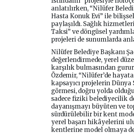
İstihdamı” projesiyle nöroçe
anlatılırken, “Nilüfer Bele
Hasta Konuk Evi” ile bilişs
paylaşıldı. Sağlık hizmetle
Taksi” ve döngüsel yardıml
projeleri de sunumlarda anla
Nilüfer Belediye Başkanı Şa
değerlendirmede, yerel düze
karşılık bulmasından gurur 
Özdemir, “Nilüfer’de hayata 
kapsayıcı projelerin Dünya
görmesi, doğru yolda oldu
sadece fiziki belediyecilik d
dayanışmayı büyüten ve top
sürdürülebilir bir kent mode
yerel başarı hikâyelerini u
kentlerine model olmaya de