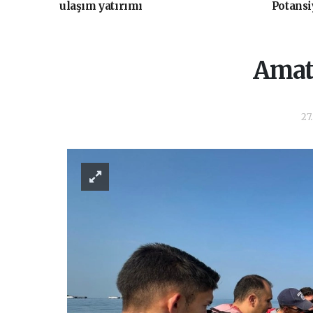
ulaşım yatırımı
Potansi
Amatö
27