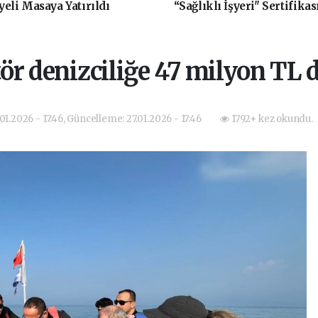
yeli Masaya Yatırıldı
“Sağlıklı İşyeri" Sertifikas
r denizciliğe 47 milyon TL 
.01.2026 - 17:46, Güncelleme: 27.01.2026 - 17:46
1792+ kez okundu.