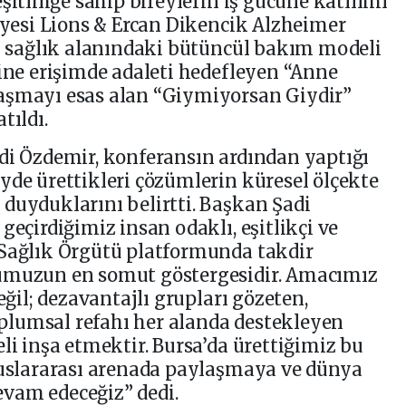
şitliliğe sahip bireylerin iş gücüne katılımı
diyesi Lions & Ercan Dikencik Alzheimer
el sağlık alanındaki bütüncül bakım modeli
rine erişimde adaleti hedefleyen “Anne
aşmayı esas alan “Giymiyorsan Giydir”
tıldı.
di Özdemir, konferansın ardından yaptığı
yde ürettikleri çözümlerin küresel ölçekte
duyduklarını belirtti. Başkan Şadi
geçirdiğimiz insan odaklı, eşitlikçi ve
 Sağlık Örgütü platformunda takdir
ğumuzun en somut göstergesidir. Amacımız
eğil; dezavantajlı grupları gözeten,
lumsal refahı her alanda destekleyen
li inşa etmektir. Bursa’da ürettiğimiz bu
luslararası arenada paylaşmaya ve dünya
vam edeceğiz” dedi.