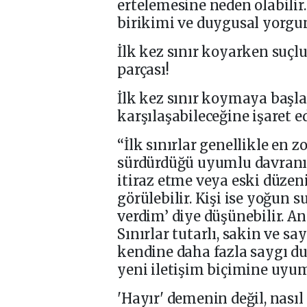
ertelemesine neden olabili
birikimi ve duygusal yorgun
İlk kez sınır koyarken suçl
parçası!
İlk kez sınır koymaya başla
karşılaşabileceğine işaret e
“İlk sınırlar genellikle en z
sürdürdüğü uyumlu davranış 
itiraz etme veya eski düzen
görülebilir. Kişi ise yoğun s
verdim’ diye düşünebilir. An
Sınırlar tutarlı, sakin ve s
kendine daha fazla saygı d
yeni iletişim biçimine uyum
'Hayır' demenin değil, nası