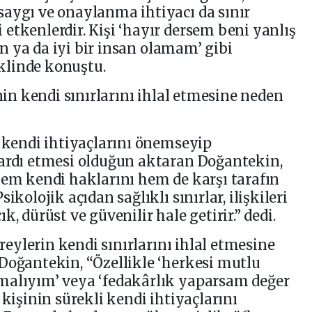
saygı ve onaylanma ihtiyacı da sınır
etkenlerdir. Kişi ‘hayır dersem beni yanlış
şan ya da iyi bir insan olamam’ gibi
eklinde konuştu.
inin kendi sınırlarını ihlal etmesine neden
a kendi ihtiyaçlarını önemseyip
 ardı etmesi olduğun aktaran Doğantekin,
hem kendi haklarını hem de karşı tarafın
ikolojik açıdan sağlıklı sınırlar, ilişkileri
, dürüst ve güvenilir hale getirir.” dedi.
ireylerin kendi sınırlarını ihlal etmesine
Doğantekin, “Özellikle ‘herkesi mutlu
malıyım’ veya ‘fedakârlık yaparsam değer
 kişinin sürekli kendi ihtiyaçlarını