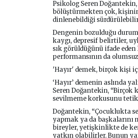
Psikolog Seren Doğantekin,
bölüştürmekten çok, kişini
dinlenebildiği sürdürülebili
Dengenin bozulduğu duruml
kaygı, depresif belirtiler, u
sık görüldüğünü ifade eden
performansının da olumsuz 
'Hayır' demek, birçok kişi 
‘Hayır’ demenin aslında ya
Seren Doğantekin, “Birçok ki
sevilmeme korkusunu tetikl
Doğantekin, “Çocuklukta se
yapmak ya da başkalarını
bireyler, yetişkinlikte de k
yatkın olabilirler. Bunun 