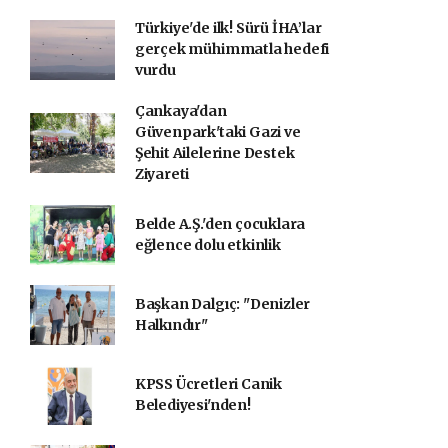
Türkiye'de ilk! Sürü İHA’lar
gerçek mühimmatla hedefi
vurdu
Çankaya'dan
Güvenpark'taki Gazi ve
Şehit Ailelerine Destek
Ziyareti
Belde A.Ş.'den çocuklara
eğlence dolu etkinlik
Başkan Dalgıç: "Denizler
Halkındır"
KPSS Ücretleri Canik
Belediyesi'nden!