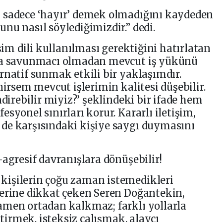
 sadece ‘hayır’ demek olmadığını kaydeden
nu nasıl söylediğimizdir.” dedi.
işim dili kullanılması gerektiğini hatırlatan
 da savunmacı olmadan mevcut iş yükünü
rnatif sunmak etkili bir yaklaşımdır.
nirsem mevcut işlerimin kalitesi düşebilir.
ndirebilir miyiz?’ şeklindeki bir ifade hem
syonel sınırları korur. Kararlı iletişim,
de karşısındaki kişiye saygı duymasını
-agresif davranışlara dönüşebilir!
işilerin çoğu zaman istemedikleri
lerine dikkat çeken Seren Doğantekin,
amen ortadan kalkmaz; farklı yollarla
ktirmek, isteksiz çalışmak, alaycı