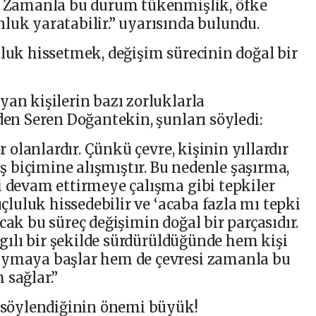
r. Zamanla bu durum tükenmişlik, öfke
luk yaratabilir.” uyarısında bulundu.
uluk hissetmek, değişim sürecinin doğal bir
yan kişilerin bazı zorluklarla
den Seren Doğantekin, şunları söyledi:
or olanlardır. Çünkü çevre, kişinin yıllardır
biçimine alışmıştır. Bu nedenle şaşırma,
i devam ettirmeye çalışma gibi tepkiler
uçluluk hissedebilir ve ‘acaba fazla mı tepki
cak bu süreç değişimin doğal bir parçasıdır.
aygılı bir şekilde sürdürüldüğünde hem kişi
uymaya başlar hem de çevresi zamanla bu
 sağlar.”
l söylendiğinin önemi büyük!