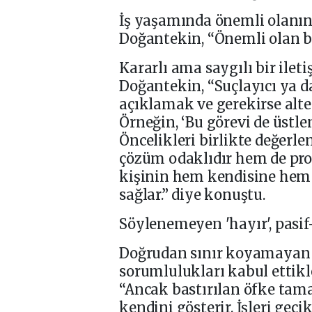
İş yaşamında önemli olanın
Doğantekin, “Önemli olan bu
Kararlı ama saygılı bir ilet
Doğantekin, “Suçlayıcı ya
açıklamak ve gerekirse alte
Örneğin, ‘Bu görevi de üstle
Öncelikleri birlikte değerle
çözüm odaklıdır hem de profe
kişinin hem kendisine hem 
sağlar.” diye konuştu.
Söylenemeyen 'hayır', pasif
Doğrudan sınır koyamayan k
sorumlulukları kabul ettik
“Ancak bastırılan öfke tam
kendini gösterir. İşleri geci