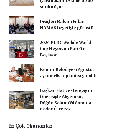
çalışmalarını Akbük'de de
sürdürüyor
Dışişleri Bakanı Fidan,
HAMAS heyetiyle görüştü
2026 PUBG Mobile World
Cup Heyecanı Paris'te
Başlıyor
Kemer Belediyesi Ağustos
ayı meclis toplantısı yapıldı
Başkan Hatice Gençay'ın
Önerisiyle Akyeniköy
Düğün Salonu Yıl Sonuna
Kadar Ücretsiz
En Çok Okunanlar