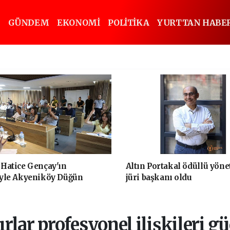
GÜNDEM
EKONOMİ
POLİTİKA
YURTTAN HABE
Hatice Gençay'ın
Altın Portakal ödüllü yön
iyle Akyeniköy Düğün
jüri başkanı oldu
Yıl Sonuna Kadar Ücretsiz
ırlar profesyonel ilişkileri g