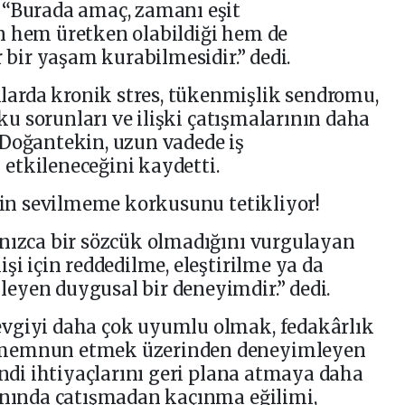
 “Burada amaç, zamanı eşit
n hem üretken olabildiği hem de
r bir yaşam kurabilmesidir.” dedi.
arda kronik stres, tükenmişlik sendromu,
yku sorunları ve ilişki çatışmalarının daha
 Doğantekin, uzun vadede iş
etkileneceğini kaydetti.
için sevilmeme korkusunu tetikliyor!
lnızca bir sözcük olmadığını vurgulayan
şi için reddedilme, eleştirilme ya da
eyen duygusal bir deneyimdir.” dedi.
vgiyi daha çok uyumlu olmak, fedakârlık
 memnun etmek üzerinden deneyimleyen
endi ihtiyaçlarını geri plana atmaya daha
yanında çatışmadan kaçınma eğilimi,