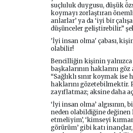
suçluluk duygusu, düşük öz
koymayı zorlaştıran önemli 
anlarlar’ ya da ‘iyi bir çalı
düşünceler geliştirebilir.” ş
'İyi insan olma' çabası, kiş
olabilir!
Bencilliğin kişinin yalnızc
başkalarının haklarını göz
“Sağlıklı sınır koymak ise 
haklarını gözetebilmektir. Ps
zayıflatmaz; aksine daha açık
‘İyi insan olma’ algısının, b
neden olabildiğine değinen 
etmeliyim’, ‘kimseyi kırma
görürüm’ gibi katı inançlar,