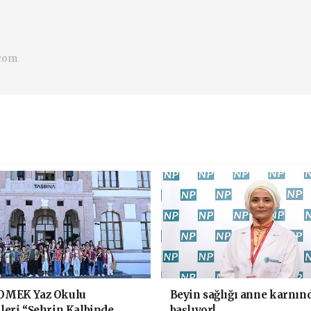
.com
OMEK Yaz Okulu
Beyin sağlığı anne karnın
leri “Şehrin Kalbinde
başlıyor!