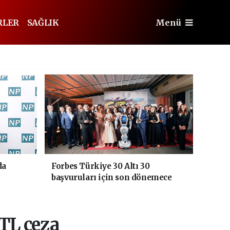
RLER
SAĞLIK
Menü
da
Forbes Türkiye 30 Altı 30
başvuruları için son dönemece
girildi!
 TL ceza