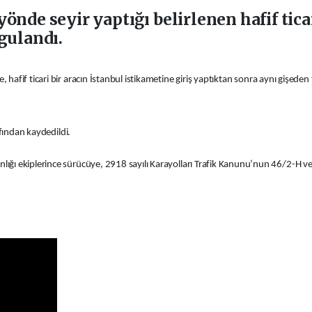
yönde seyir yaptığı belirlenen hafif tic
ygulandı.
afif ticari bir aracın İstanbul istikametine giriş yaptıktan sonra aynı gişeden
afından kaydedildi.
ığı ekiplerince sürücüye, 2918 sayılı Karayolları Trafik Kanunu’nun 46/2-H v