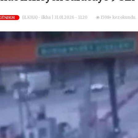
(iLKHA) - ilkha | 31.01.2026 - 11:20
1598+ kez okundu.
GÜNDEM