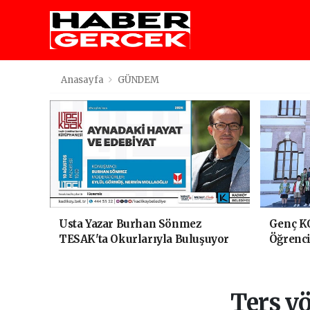
Anasayfa
GÜNDEM
Usta Yazar Burhan Sönmez
Genç K
TESAK'ta Okurlarıyla Buluşuyor
Öğrenci
Yolculu
Ters yö