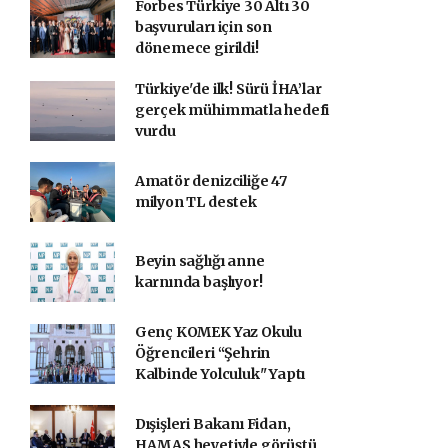
Forbes Türkiye 30 Altı 30
başvuruları için son
dönemece girildi!
Türkiye'de ilk! Sürü İHA’lar
gerçek mühimmatla hedefi
vurdu
Amatör denizciliğe 47
milyon TL destek
Beyin sağlığı anne
karnında başlıyor!
Genç KOMEK Yaz Okulu
Öğrencileri “Şehrin
Kalbinde Yolculuk" Yaptı
Dışişleri Bakanı Fidan,
HAMAS heyetiyle görüştü