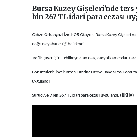
Bursa Kuzey Gişeleri’nde ters 
bin 267 TL idari para cezası u
Gebze-Orhangazi-İzmir O5 Otoyolu Bursa Kuzey Gişeleri’nde, h
doğru seyahat ettiği belirlendi.
Trafik güvenliğini tehlikeye atan olay, otoyol kameraları tar
Görüntülerin incelenmesi üzerine Otoyol Jandarma Komutanl
uygulandı.
Sürücüye 9 bin 267 TL idari para cezası uygulandı.
(İLKHA)