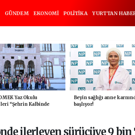
GÜNDEM
EKONOMİ
POLİTİKA
YURTTAN HABE
OMEK Yaz Okulu
Beyin sağlığı anne karnın
leri “Şehrin Kalbinde
başlıyor!
k" Yaptı
nde ilerleyen sürücüye 9 bin