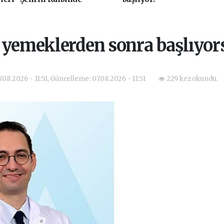
k" Yaptı
ı yemeklerden sonra başlıyo
7.08.2026 - 11:51, Güncelleme: 07.08.2026 - 11:51
229 kez okundu.