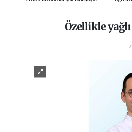
Yolculu
Özellikle yağl
0