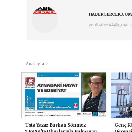
HABERGERCEK.COM
yenihaber44@gmail
Anasayfa
Usta Yazar Burhan Sönmez
Genç K
TESAK'ta Okurlarıyla Buluşuyor
Öğrenci