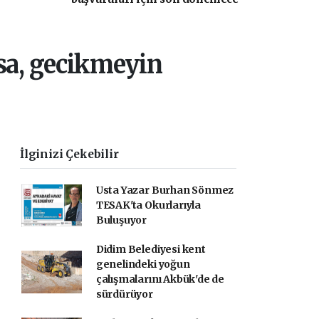
girildi!
rsa, gecikmeyin
İlginizi Çekebilir
Usta Yazar Burhan Sönmez
TESAK'ta Okurlarıyla
Buluşuyor
Didim Belediyesi kent
genelindeki yoğun
çalışmalarını Akbük'de de
sürdürüyor