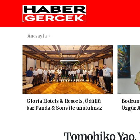
Anasayfa
Gloria Hotels & Resorts, Ödüllü
Bodrum'
bar Panda & Sons ile unutulmaz
Özgür A
bir Miksoloji Gecesine İmza Attı
kitabı y
Luxury 
kutladı
Tomohiko Yao, 