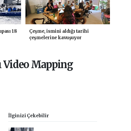
upası 18
Çeşme, ismini aldığı tarihi
çeşmelerine kavuşuyor
lı Video Mapping
İlginizi Çekebilir