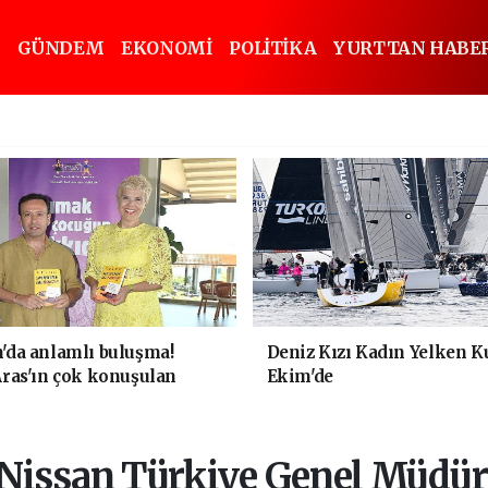
GÜNDEM
EKONOMİ
POLİTİKA
YURTTAN HABE
da anlamlı buluşma!
Deniz Kızı Kadın Yelken K
ras'ın çok konuşulan
Ekim'de
eni baskısını Titanic
Collection Bodrum'da
Nissan Türkiye Genel Müdür