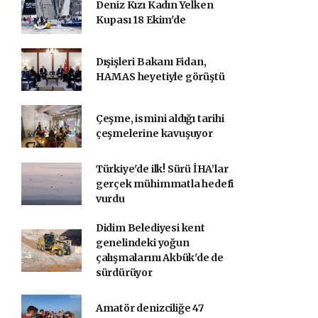
Deniz Kızı Kadın Yelken
Kupası 18 Ekim'de
Dışişleri Bakanı Fidan,
HAMAS heyetiyle görüştü
Çeşme, ismini aldığı tarihi
çeşmelerine kavuşuyor
Türkiye'de ilk! Sürü İHA’lar
gerçek mühimmatla hedefi
vurdu
Didim Belediyesi kent
genelindeki yoğun
çalışmalarını Akbük'de de
sürdürüyor
Amatör denizciliğe 47