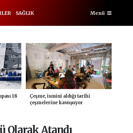
RLER
SAĞLIK
Menü
upası 18
Çeşme, ismini aldığı tarihi
çeşmelerine kavuşuyor
ü Olarak Atandı