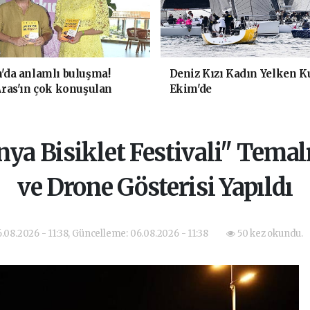
da anlamlı buluşma!
Deniz Kızı Kadın Yelken K
ras'ın çok konuşulan
Ekim'de
eni baskısını Titanic
Collection Bodrum'da
nya Bisiklet Festivali" Tema
ve Drone Gösterisi Yapıldı
.08.2026 - 11:38, Güncelleme: 06.08.2026 - 11:38
50 kez okundu.