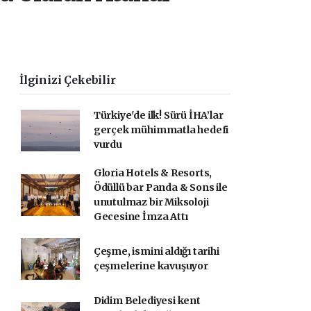
İlginizi Çekebilir
Türkiye'de ilk! Sürü İHA’lar
gerçek mühimmatla hedefi
vurdu
Gloria Hotels & Resorts,
Ödüllü bar Panda & Sons ile
unutulmaz bir Miksoloji
Gecesine İmza Attı
Çeşme, ismini aldığı tarihi
çeşmelerine kavuşuyor
Didim Belediyesi kent