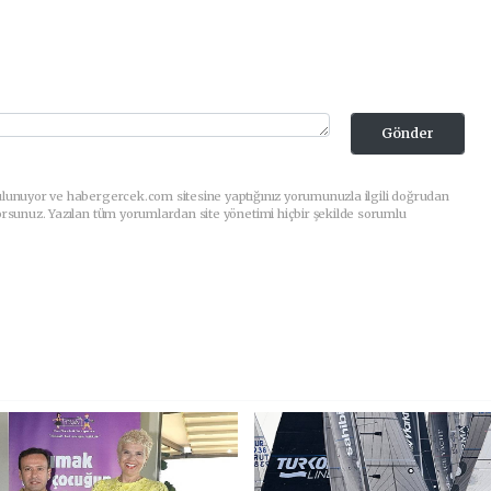
Gönder
ulunuyor ve habergercek.com sitesine yaptığınız yorumunuzla ilgili doğrudan
orsunuz. Yazılan tüm yorumlardan site yönetimi hiçbir şekilde sorumlu