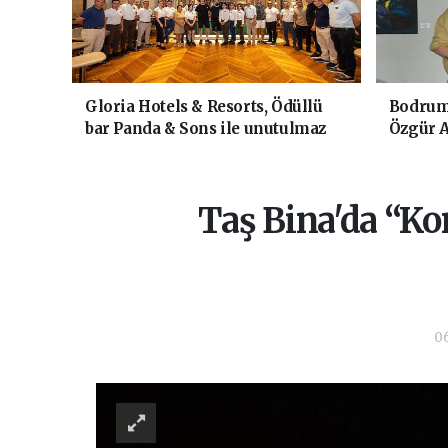
Gloria Hotels & Resorts, Ödüllü
Bodrum'
bar Panda & Sons ile unutulmaz
Özgür A
bir Miksoloji Gecesine İmza Attı
kitabı y
Luxury 
kutladı
Taş Bina'da “Ko
06