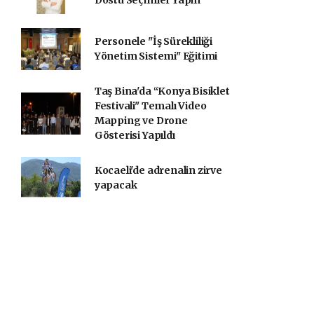
Dostu Seçimler Yapın
Personele "İş Sürekliliği
Yönetim Sistemi" Eğitimi
Taş Bina'da “Konya Bisiklet
Festivali" Temalı Video
Mapping ve Drone
Gösterisi Yapıldı
Kocaeli'de adrenalin zirve
yapacak