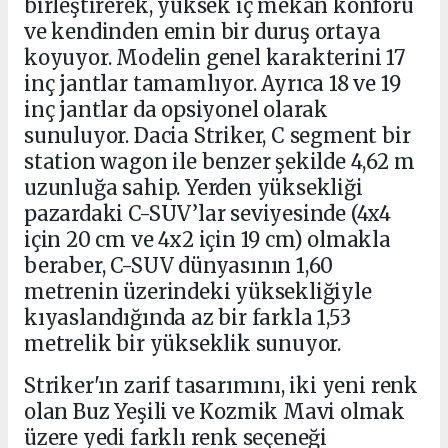
birleştirerek, yüksek iç mekân konforu
ve kendinden emin bir duruş ortaya
koyuyor. Modelin genel karakterini 17
inç jantlar tamamlıyor. Ayrıca 18 ve 19
inç jantlar da opsiyonel olarak
sunuluyor. Dacia Striker, C segment bir
station wagon ile benzer şekilde 4,62 m
uzunluğa sahip. Yerden yüksekliği
pazardaki C-SUV’lar seviyesinde (4x4
için 20 cm ve 4x2 için 19 cm) olmakla
beraber, C-SUV dünyasının 1,60
metrenin üzerindeki yüksekliğiyle
kıyaslandığında az bir farkla 1,53
metrelik bir yükseklik sunuyor.
Striker'ın zarif tasarımını, iki yeni renk
olan Buz Yeşili ve Kozmik Mavi olmak
üzere yedi farklı renk seçeneği