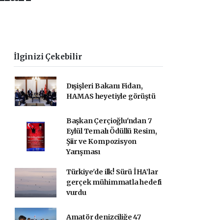
İlginizi Çekebilir
Dışişleri Bakanı Fidan,
HAMAS heyetiyle görüştü
Başkan Çerçioğlu'ndan 7
Eylül Temalı Ödüllü Resim,
Şiir ve Kompozisyon
Yarışması
Türkiye'de ilk! Sürü İHA’lar
gerçek mühimmatla hedefi
vurdu
Amatör denizciliğe 47