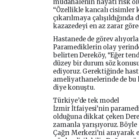
müdahalenin hayati risk o
“Özellikle kancalı cisimler 
çıkarılmaya çalışıldığında 
kazazedeyi en az zarar göre
Hastanede de görev alıyorla
Paramediklerin olay yerinde
belirten Dereköy, “Eğer ten
düzey bir durum söz konusu
ediyoruz. Gerektiğinde hasta
ameliyathanelerinde de bu 
diye konuştu.
Türkiye’de tek model
İzmir İtfaiyesi’nin paramed
olduğuna dikkat çeken Dere
zamanla yarışıyoruz. Böyle 
Çağrı Merkezi’ni arayarak 