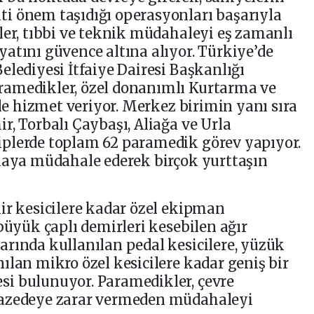
i önem taşıdığı operasyonları başarıyla
ler, tıbbi ve teknik müdahaleyi eş zamanlı
atını güvence altına alıyor. Türkiye’de
elediyesi İtfaiye Dairesi Başkanlığı
amedikler, özel donanımlı Kurtarma ve
ile hizmet veriyor. Merkez birimin yanı sıra
r, Torbalı Çaybaşı, Aliağa ve Urla
plerde toplam 62 paramedik görev yapıyor.
olaya müdahale ederek birçok yurttaşın
ir kesicilere kadar özel ekipman
büyük çaplı demirleri kesebilen ağır
rında kullanılan pedal kesicilere, yüzük
ılan mikro özel kesicilere kadar geniş bir
i bulunuyor. Paramedikler, çevre
zazedeye zarar vermeden müdahaleyi