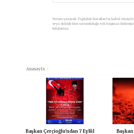
Yorum yazarak Topluluk Kuralları’nı kabul etmiş b
veya dolaylı tüm sorumluluğu tek başınıza üstleniy
tutulamaz.
Anasayfa
Başkan Çerçioğlu'ndan 7 Eylül
Başkan 