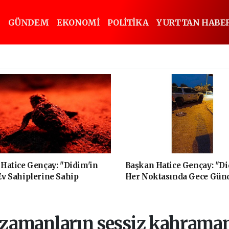
GÜNDEM
EKONOMİ
POLİTİKA
YURTTAN HABE
Hatice Gençay: "Didim'in
Başkan Hatice Gençay: "Di
v Sahiplerine Sahip
Her Noktasında Gece Gün
a Devam Edeceğiz"
Sahadayız"
 zamanların sessiz kahraman