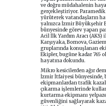
ve doğru müdahalenin hayat
gerçekleştiriyor. Paramedik
yürüterek vatandaşların hay
yalnızca İzmir Büyükşehir B
bünyesinde görev yapan par
Acil İlk Yardım Aracı (AKS) 
Karşıyaka, Bornova, Gaziemi
gruplarında konuşlanan eki
Ekipler, bugüne kadar 765 
hayatına dokundu.
Mikro kesicilerden ağır dem
İzmir İtfaiyesi bünyesinde, 
ekipmanlardan trafik kazala
çıkarma işlemlerinde kullan
kurtarma ekipmanı yelpazes
güvenliğini sağlayarak ka