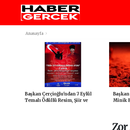
Anasayfa
Başkan Çerçioğlu'ndan 7 Eylül
Başkan 
Temalı Ödüllü Resim, Şiir ve
Minik E
Kompozisyon Yarışması
Çıkmay
Zor