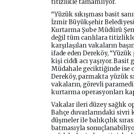
titizlikle tamamlıyor.
“Yüzük sıkışması basit sanı
İzmir Büyükşehir Belediyesi
Kurtarma Şube Müdürü Şenol
değil tüm canlılara titizlikl
karşılaşılan vakaların baş
ifade eden Dereköy, “Yüzük 
kişi ciddi acı yaşıyor. Basit
Müdahale geciktiğinde ise ci
Dereköy, parmakta yüzük sı
vakaların, görevli paramedik
kurtarma operasyonları kap
Vakalar ileri düzey sağlık
Bahçe duvarlarındaki sivri
düşmeler ile balıkçılık sır
batmasıyla sonuçlanabiliyor