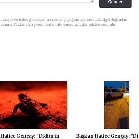
Gönder
ulunuyor ve habergercek.com sitesine yaptığınız yorumunuzla ilgili doğrudan
orsunuz. Yazılan tüm yorumlardan site yönetimi hiçbir şekilde sorumlu
Hatice Gençay: "Didim'in
Başkan Hatice Gençay: "Di