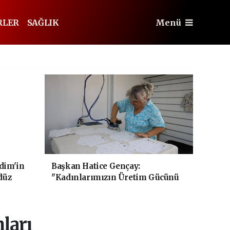
RLER
SAĞLIK
Menü
dim'in
Başkan Hatice Gençay:
düz
"Kadınlarımızın Üretim Gücünü
Destekliyoruz"
ları