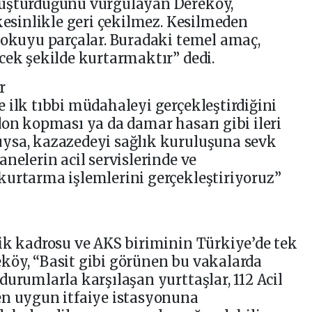
luşturduğunu vurgulayan Dereköy,
kesinlikle geri çekilmez. Kesilmeden
dokuyu parçalar. Buradaki temel amaç,
cek şekilde kurtarmaktır” dedi.
r
 ilk tıbbi müdahaleyi gerçekleştirdiğini
don kopması ya da damar hasarı gibi ileri
ysa, kazazedeyi sağlık kuruluşuna sevk
nelerin acil servislerinde ve
kurtarma işlemlerini gerçekleştiriyoruz”
ik kadrosu ve AKS biriminin Türkiye’de tek
köy, “Basit gibi görünen bu vakalarda
durumlarla karşılaşan yurttaşlar, 112 Acil
en uygun itfaiye istasyonuna