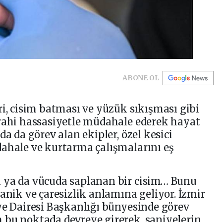
ABONE OL
ri, cisim batması ve yüzük sıkışması gibi
rrahi hassasiyetle müdahale ederek hayat
da da görev alan ekipler, özel kesici
dahale ve kurtarma çalışmalarını eş
 ya da vücuda saplanan bir cisim… Bunu
anik ve çaresizlik anlamına geliyor. İzmir
ye Dairesi Başkanlığı bünyesinde görev
 bu noktada devreye girerek, saniyelerin