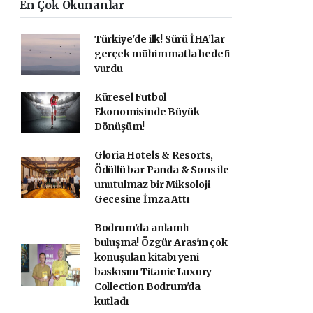
En Çok Okunanlar
Türkiye'de ilk! Sürü İHA’lar
gerçek mühimmatla hedefi
vurdu
Küresel Futbol
Ekonomisinde Büyük
Dönüşüm!
Gloria Hotels & Resorts,
Ödüllü bar Panda & Sons ile
unutulmaz bir Miksoloji
Gecesine İmza Attı
Bodrum'da anlamlı
buluşma! Özgür Aras'ın çok
konuşulan kitabı yeni
baskısını Titanic Luxury
Collection Bodrum'da
kutladı