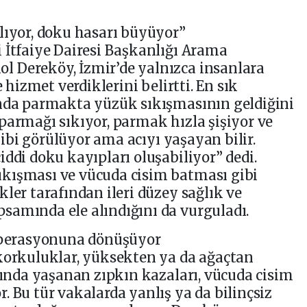
lıyor, doku hasarı büyüyor”
 İtfaiye Dairesi Başkanlığı Arama
 Dereköy, İzmir’de yalnızca insanlara
e hizmet verdiklerini belirtti. En sık
ında parmakta yüzük sıkışmasının geldiğini
parmağı sıkıyor, parmak hızla şişiyor ve
 gibi görülüyor ama acıyı yaşayan bilir.
ddi doku kayıpları oluşabiliyor” dedi.
kışması ve vücuda cisim batması gibi
ler tarafından ileri düzey sağlık ve
samında ele alındığını da vurguladı.
 operasyonuna dönüşüyor
 korkuluklar, yüksekten ya da ağaçtan
asında yaşanan zıpkın kazaları, vücuda cisim
. Bu tür vakalarda yanlış ya da bilinçsiz