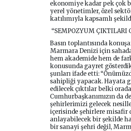
ekonomiye kadar pek çok ba
yerel yönetimler, özel sektö
katılımıyla kapsamlı şekild
“SEMPOZYUM ÇIKTILARI CO
Basın toplantısında konuşan
Marmara Denizi için sahad
hem akademide hem de farkl
konusunda gayret gösterdikl
şunları ifade etti: “Önümüzd
sahipliği yapacak. Hayata 
edilecek çıktılar belki orada 
Cumhurbaşkanımızın da dedi
şehirlerimizi gelecek nesille
içerisinde şehirlere misafir 
anlayabilecek bir şekilde h
bir sanayi şehri değil, Mar