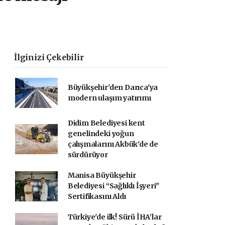
.
İlginizi Çekebilir
Büyükşehir'den Darıca'ya
modern ulaşım yatırımı
Didim Belediyesi kent
genelindeki yoğun
çalışmalarını Akbük'de de
sürdürüyor
Manisa Büyükşehir
Belediyesi “Sağlıklı İşyeri"
Sertifikasını Aldı
Türkiye'de ilk! Sürü İHA’lar