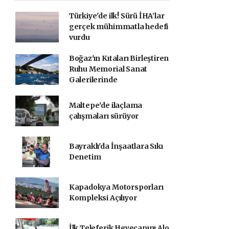
Türkiye'de ilk! Sürü İHA’lar
gerçek mühimmatla hedefi
vurdu
Boğaz'ın Kıtaları Birleştiren
Ruhu Memorial Sanat
Galerilerinde
Maltepe'de ilaçlama
çalışmaları sürüyor
Bayraklı'da İnşaatlara Sıkı
Denetim
Kapadokya Motorsporları
Kompleksi Açılıyor
İlk Teleferik Heyecanını Alo