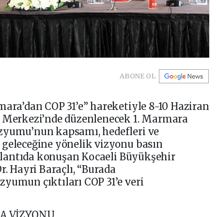
ABONE OL
mara’dan COP 31’e” hareketiyle 8-10 Haziran
e Merkezi’nde düzenlenecek 1. Marmara
zyumu’nun kapsamı, hedefleri ve
 geleceğine yönelik vizyonu basın
Toplantıda konuşan Kocaeli Büyükşehir
r. Hayri Baraçlı, “Burada
yumun çıktıları COP 31’e veri
A VİZYONU