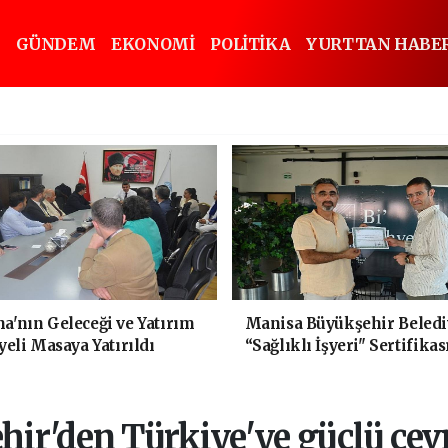
GÜNDEM
EKONOMİ
POLİTİKA
YURTTAN HABE
'nın Geleceği ve Yatırım
Manisa Büyükşehir Beledi
yeli Masaya Yatırıldı
“Sağlıklı İşyeri" Sertifikas
ir'den Türkiye'ye güçlü çev