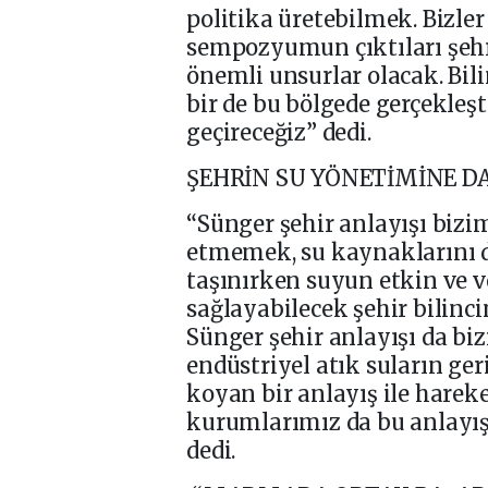
politika üretebilmek. Bizl
sempozyumun çıktıları şehr
önemli unsurlar olacak. Bi
bir de bu bölgede gerçekleş
geçireceğiz” dedi.
ŞEHRİN SU YÖNETİMİNE D
“Sünger şehir anlayışı bizim
etmemek, su kaynaklarını d
taşınırken suyun etkin ve v
sağlayabilecek şehir bilinc
Sünger şehir anlayışı da biz
endüstriyel atık suların ger
koyan bir anlayış ile hareke
kurumlarımız da bu anlayış
dedi.