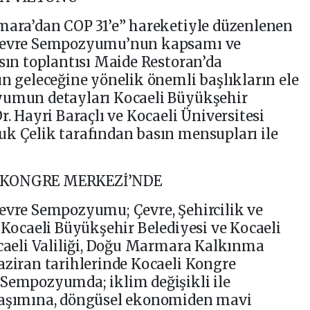
rmara’dan COP 31’e” hareketiyle düzenlenen
 Çevre Sempozyumu’nun kapsamı ve
asın toplantısı Maide Restoran’da
ın geleceğine yönelik önemli başlıkların ele
yumun detayları Kocaeli Büyükşehir
r. Hayri Baraçlı ve Kocaeli Üniversitesi
uk Çelik tarafından basın mensupları ile
İ KONGRE MERKEZİ’NDE
Çevre Sempozyumu; Çevre, Şehircilik ve
, Kocaeli Büyükşehir Belediyesi ve Kocaeli
ocaeli Valiliği, Doğu Marmara Kalkınma
aziran tarihlerinde Kocaeli Kongre
 Sempozyumda; iklim değişikli ile
klaşımına, döngüsel ekonomiden mavi