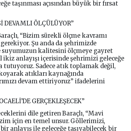
ğe taşınması açısından büyük bir fırsat
ESİ DEVAMLI ÖLÇÜLÜYOR”
raçlı, “Bizim sürekli ölçme kavramı
 gerekiyor. Şu anda da şehrimizde
ve suyumuzun kalitesini ölçmeye gayret
l ikiz anlayışı içerisinde şehrimizi geleceğe
 tutuyoruz. Sadece atık toplamak değil,
 koyarak atıkları kaynağında
rımızı devam ettiriyoruz” ifadelerini
KOCAELİ’DE GERÇEKLEŞECEK”
ceklerini dile getiren Baraçlı, “Mavi
im için en temel unsur. Göllerimizi,
bir anlayış ile geleceğe taşıyabilecek bir