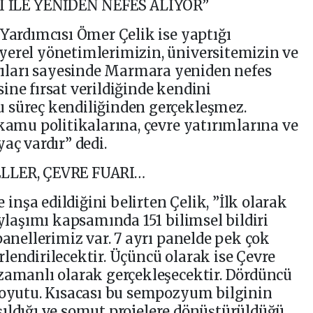
İLE YENİDEN NEFES ALIYOR”
 Yardımcısı Ömer Çelik ise yaptığı
yerel yönetimlerimizin, üniversitemizin ve
ları sayesinde Marmara yeniden nefes
ine fırsat verildiğinde kendini
 süreç kendiliğinden gerçekleşmez.
 kamu politikalarına, çevre yatırımlarına ve
aç vardır” dedi.
ELLER, ÇEVRE FUARI…
nşa edildiğini belirten Çelik, ”İlk olarak
aylaşımı kapsamında 151 bilimsel bildiri
panellerimiz var. 7 ayrı panelde pek çok
lendirilecektir. Üçüncü olarak ise Çevre
zamanlı olarak gerçekleşecektir. Dördüncü
boyutu. Kısacası bu sempozyum bilginin
tışıldığı ve somut projelere dönüştürüldüğü