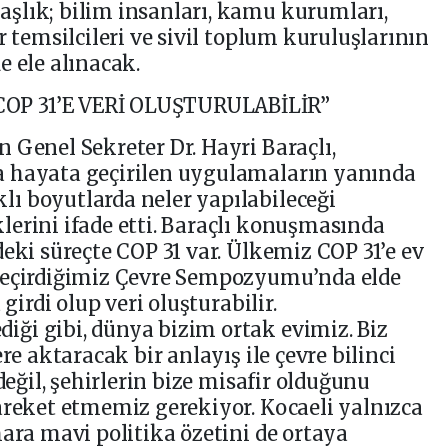
şlık; bilim insanları, kamu kurumları,
r temsilcileri ve sivil toplum kuruluşlarının
e ele alınacak.
P 31’E VERİ OLUŞTURULABİLİR”
 Genel Sekreter Dr. Hayri Baraçlı,
a hayata geçirilen uygulamaların yanında
ı boyutlarda neler yapılabileceği
erini ifade etti. Baraçlı konuşmasında
eki süreçte COP 31 var. Ülkemiz COP 31’e ev
geçirdiğimiz Çevre Sempozyumu’nda elde
girdi olup veri oluşturabilir.
ği gibi, dünya bizim ortak evimiz. Biz
re aktaracak bir anlayış ile çevre bilinci
değil, şehirlerin bize misafir olduğunu
areket etmemiz gerekiyor. Kocaeli yalnızca
mara mavi politika özetini de ortaya