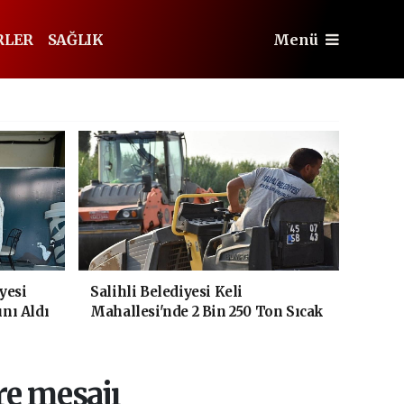
RLER
SAĞLIK
Menü
yesi
Salihli Belediyesi Keli
ını Aldı
Mahallesi'nde 2 Bin 250 Ton Sıcak
Asfalt Çalışmasını Tamamladı
re mesajı