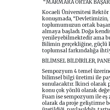
“MARMARA ORTAK BAŞARI 
Kocaeli Üniversitesi Rektör
konuşmada, “Devletimizin, 
toplumumuzun ortak başarı
almaya başladı. Doğa kendis
yenileyebilmektedir ama bu
Bilimin gerçekliğine, güçlü
toplumsal farkındalığa ihtiy
BİLİMSEL BİLDİRİLER, PAN
Sempozyum 4 temel üzerine i
bilimsel bilgi üretimi ile p
sunulacaktır. İkinci olarak 
konu çok yönlü olarak değer
Fuarı ise sempozyum ile eş 
olarak da proje geliştirme 
üretildiği, paylaşıldığı, tar