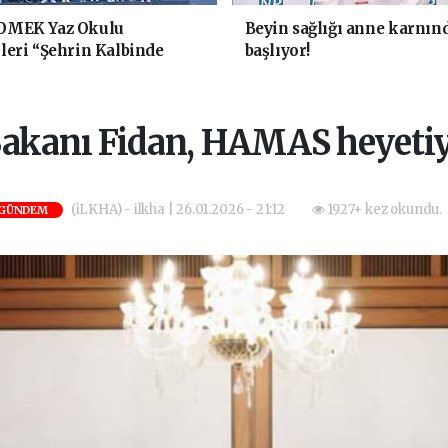
OMEK Yaz Okulu
Beyin sağlığı anne karnın
leri “Şehrin Kalbinde
başlıyor!
k" Yaptı
 Bakanı Fidan, HAMAS heyetiy
(iLKHA) - ilkha | 26.01.2026 - 21:12
1927+ kez okundu.
GÜNDEM