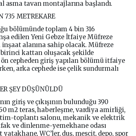
al asma tavan montajlarına başlandı.
N 735 METREKARE
oğu bölümünde toplam 4 bin 316
nşa edilen Yeni Gebze İtfaiye Müfreze
k inşaat alanına sahip olacak. Müfreze
 birinci kattan oluşacak şekilde
n ön cepheden giriş yapılan bölümü itfaiye
rken, arka cephede ise çelik sundurmalı
HER ŞEY DÜŞÜNÜLDÜ
ının giriş ve çıkışının bulunduğu 390
50 m2 teras, haberleşme, vardiya amirliği,
eğitim-toplantı salonu, mekanik ve elektrik
mutfak ve dinlenme-yemekhane odası
et yatakhane, WC’ler, duş, mescit, depo, spor