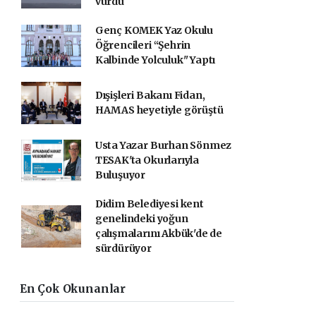
vurdu
Genç KOMEK Yaz Okulu
Öğrencileri “Şehrin
Kalbinde Yolculuk" Yaptı
Dışişleri Bakanı Fidan,
HAMAS heyetiyle görüştü
Usta Yazar Burhan Sönmez
TESAK'ta Okurlarıyla
Buluşuyor
Didim Belediyesi kent
genelindeki yoğun
çalışmalarını Akbük'de de
sürdürüyor
En Çok Okunanlar