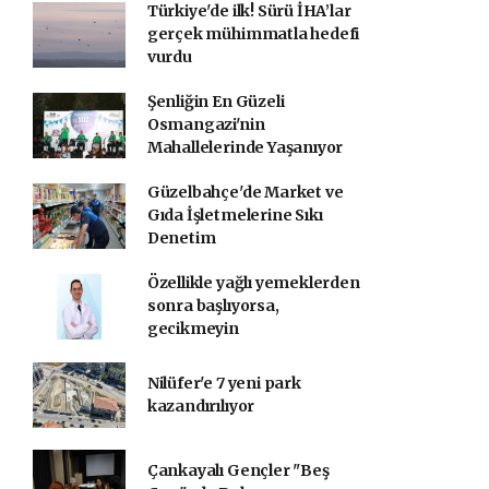
Türkiye'de ilk! Sürü İHA’lar
gerçek mühimmatla hedefi
vurdu
Şenliğin En Güzeli
Osmangazi'nin
Mahallelerinde Yaşanıyor
Güzelbahçe'de Market ve
Gıda İşletmelerine Sıkı
Denetim
Özellikle yağlı yemeklerden
sonra başlıyorsa,
gecikmeyin
Nilüfer'e 7 yeni park
kazandırılıyor
Çankayalı Gençler "Beş