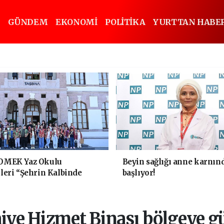
GÜNDEM
EKONOMİ
POLİTİKA
YURTTAN HABE
OMEK Yaz Okulu
Beyin sağlığı anne karnın
leri “Şehrin Kalbinde
başlıyor!
k" Yaptı
aiye Hizmet Binası bölgeye g