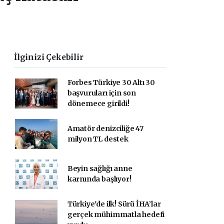
İlginizi Çekebilir
Forbes Türkiye 30 Altı 30
başvuruları için son
dönemece girildi!
Amatör denizciliğe 47
milyon TL destek
Beyin sağlığı anne
karnında başlıyor!
Türkiye'de ilk! Sürü İHA’lar
gerçek mühimmatla hedefi