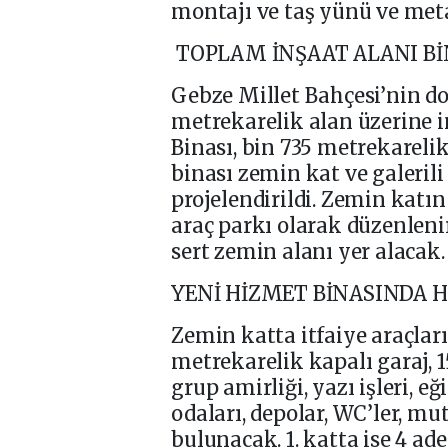
montajı ve taş yünü ve met
TOPLAM İNŞAAT ALANI Bİ
Gebze Millet Bahçesi’nin d
metrekarelik alan üzerine i
Binası, bin 735 metrekareli
binası zemin kat ve galerili
projelendirildi. Zemin katı
araç parkı olarak düzenleni
sert zemin alanı yer alacak.
YENİ HİZMET BİNASINDA 
Zemin katta itfaiye araçlar
metrekarelik kapalı garaj, 1
grup amirliği, yazı işleri, 
odaları, depolar, WC’ler, 
bulunacak. 1. katta ise 4 ad