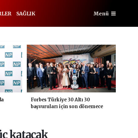
RLER
SAĞLIK
Menü
da
Forbes Türkiye 30 Altı 30
başvuruları için son dönemece
girildi!
üç katacak