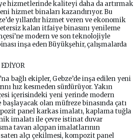
iye hizmetlerinde kaliteyi daha da artırmak
yeni hizmet binaları kazandırıyor. Bu
’de yıllardır hizmet veren ve ekonomik
ersiz kalan itfaiye binasını yenileme
ahçesi’ne modern ve son teknolojiyle
 binası inşa eden Büyükşehir, çalışmalarda
 EDİYOR
’na bağlı ekipler, Gebze’de inşa edilen yeni
larını hız kesmeden sürdürüyor. Yakın
si içerisindeki yeni yerinde modern
 başlayacak olan müfreze binasında çatı
pozit panel karkas imalatı, kaplama tuğla
ik imalatı ile çevre istinat duvar
Asma tavan alçıpan imalatlarının
saten alçı çekilmesi, kompozit panel