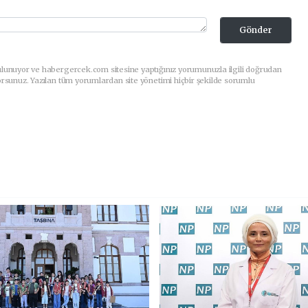
Gönder
ulunuyor ve habergercek.com sitesine yaptığınız yorumunuzla ilgili doğrudan
orsunuz. Yazılan tüm yorumlardan site yönetimi hiçbir şekilde sorumlu