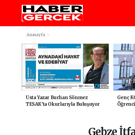
Anasayfa
Usta Yazar Burhan Sönmez
Genç K
TESAK'ta Okurlarıyla Buluşuyor
Öğrenci
Yolculu
Gebze İtf