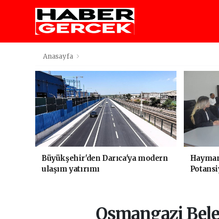
Anasayfa
Büyükşehir'den Darıca'ya modern
Haymana
ulaşım yatırımı
Potansi
Osmangazi Bele