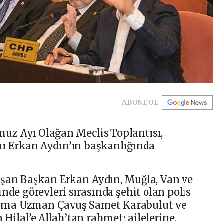
ABONE OL
z Ayı Olağan Meclis Toplantısı,
ı Erkan Aydın’ın başkanlığında
uşan Başkan Erkan Aydın, Muğla, Van ve
nde görevleri sırasında şehit olan polis
rma Uzman Çavuş Samet Karabulut ve
lal’e Allah’tan rahmet; ailelerine,