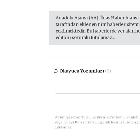
Anadolu Ajansı (AA), İhlas Haber Ajansı
tarafından eklenen tüm haberler, sitem
çekilmektedir. Bu haberlerde yer alan h
editörü sorumlu tutulamaz...
Okuyucu Yorumları
(0)
Yorum yazarak Topluluk Kuralları’nı kabul etmiş b
veya dolaylı tüm sorumluluğu tek başınıza üstleniy
tutulamaz.