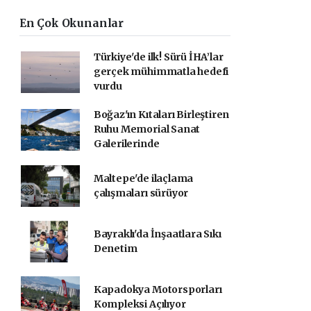
En Çok Okunanlar
Türkiye'de ilk! Sürü İHA’lar
gerçek mühimmatla hedefi
vurdu
Boğaz'ın Kıtaları Birleştiren
Ruhu Memorial Sanat
Galerilerinde
Maltepe'de ilaçlama
çalışmaları sürüyor
Bayraklı'da İnşaatlara Sıkı
Denetim
Kapadokya Motorsporları
Kompleksi Açılıyor