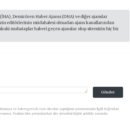
 (İHA), Demirören Haber Ajansı (DHA) ve diğer ajanslar
izin editörlerinin müdahalesi olmadan ajans kanallarından
ukuki muhataplar haberi geçen ajanslar olup sitemizin hiç bir
Gönder
ulunuyor ve habergercek.com sitesine yaptığınız yorumunuzla ilgili doğrudan
orsunuz. Yazılan tüm yorumlardan site yönetimi hiçbir şekilde sorumlu