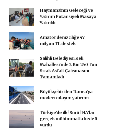
Haymana'nın Geleceği ve
Yatırım Potansiyeli Masaya
Yatırıldı
Amatör denizciliğe 47
milyon TL destek
Salihli Belediyesi Keli
Mahallesi'nde 2 Bin 250 Ton
Sıcak Asfalt Çalışmasını
Tamamladı
Büyükşehir'den Darıca'ya
modern ulaşım yatırımı
Türkiye'de ilk! Sürü İHA’lar
gerçek mühimmatla hedefi
vurdu