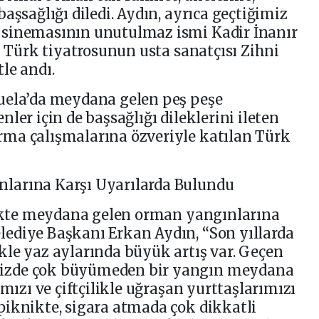
aşsağlığı diledi. Aydın, ayrıca geçtiğimiz
 sinemasının unutulmaz ismi Kadir İnanır
n Türk tiyatrosunun usta sanatçısı Zihni
le andı.
uela’da meydana gelen peş peşe
ler için de başsağlığı dileklerini ileten
ma çalışmalarına özveriyle katılan Türk
larına Karşı Uyarılarda Bulundu
rlikte meydana gelen orman yangınlarına
ediye Başkanı Erkan Aydın, “Son yıllarda
le yaz aylarında büyük artış var. Geçen
izde çok büyümeden bir yangın meydana
ımızı ve çiftçilikle uğraşan yurttaşlarımızı
piknikte, sigara atmada çok dikkatli