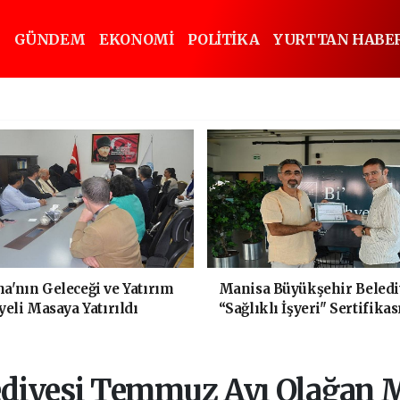
GÜNDEM
EKONOMİ
POLİTİKA
YURTTAN HABE
'nın Geleceği ve Yatırım
Manisa Büyükşehir Beledi
yeli Masaya Yatırıldı
“Sağlıklı İşyeri" Sertifikas
diyesi Temmuz Ayı Olağan Me