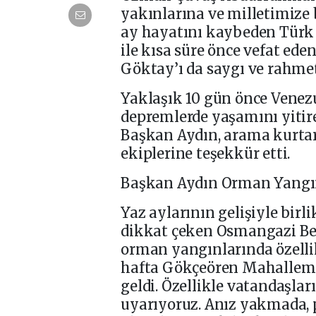
yakınlarına ve milletimize b
ay hayatını kaybeden Türk
ile kısa süre önce vefat ede
Göktay’ı da saygı ve rahmet
Yaklaşık 10 gün önce Venez
depremlerde yaşamını yitiren
Başkan Aydın, arama kurtar
ekiplerine teşekkür etti.
Başkan Aydın Orman Yangın
Yaz aylarının gelişiyle bi
dikkat çeken Osmangazi Bel
orman yangınlarında özellik
hafta Gökçeören Mahallem
geldi. Özellikle vatandaşlar
uyarıyoruz. Anız yakmada, 