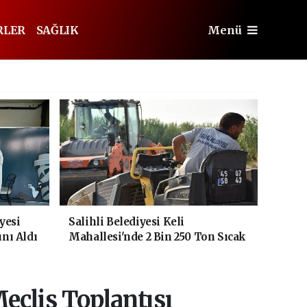
RLER
SAĞLIK
Menü
yesi
Salihli Belediyesi Keli
ını Aldı
Mahallesi'nde 2 Bin 250 Ton Sıcak
Asfalt Çalışmasını Tamamladı
clis Toplantısı