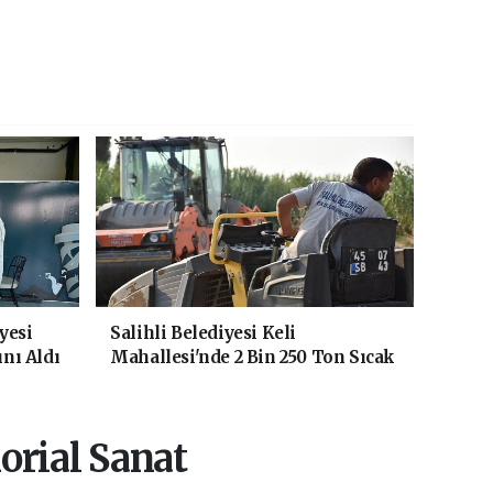
yesi
Salihli Belediyesi Keli
ını Aldı
Mahallesi'nde 2 Bin 250 Ton Sıcak
Asfalt Çalışmasını Tamamladı
orial Sanat