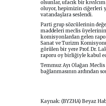
olsunlar, ufacık bir kıvılc
oluyor, hepimizin ciğerleri 
vatandaşlara seslendi.
Parti grup sözcülerinin de
maddeleri meclis üyelerini
komisyonlardan gelen raporla
Sanat ve Turizm Komisyonun
görülen bir yere Prof. Dr. La
raporu oy birliğiyle kabul ed
Temmuz Ayı Olağan Meclis 
bağlanmasının ardından son
Kaynak: (BYZHA) Beyaz Hab