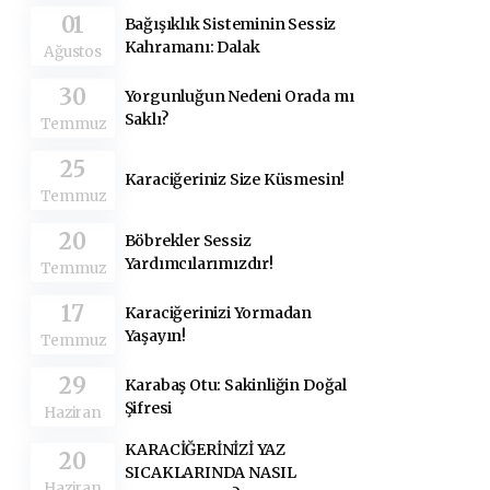
01
Bağışıklık Sisteminin Sessiz
Kahramanı: Dalak
Ağustos
30
Yorgunluğun Nedeni Orada mı
Saklı?
Temmuz
25
Karaciğeriniz Size Küsmesin!
Temmuz
20
Böbrekler Sessiz
Yardımcılarımızdır!
Temmuz
17
Karaciğerinizi Yormadan
Yaşayın!
Temmuz
29
Karabaş Otu: Sakinliğin Doğal
Şifresi
Haziran
KARACİĞERİNİZİ YAZ
20
SICAKLARINDA NASIL
Haziran