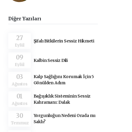
Diğer Yazıları
27
Şifalı Bitkilerin Sessiz Hikmeti
Eylül
09
Kalbin Sessiz Dili
Eylül
03
Kalp Sağlığını Korumak İçin 5
Gönülden Adım
Ağustos
01
Bağışıklık Sisteminin Sessiz
Kahramanı: Dalak
Ağustos
30
Yorgunluğun Nedeni Orada mı
Saklı?
Temmuz