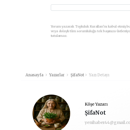
Yorum yazarak Topluluk Kuralları’nı kabul etmiş b
veya dolaylı tüm sorumluluğu tek başınıza üstleniy
tutulamaz.
Anasayfa
Yazarlar
ŞifaNot
Yazı Detayı
Köşe Yazarı
ŞifaNot
yenihaber44@gmail.c