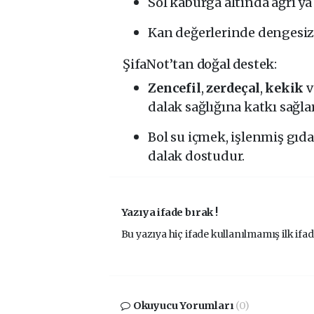
Sol kaburga altında ağrı ya
Kan değerlerinde dengesizl
ŞifaNot’tan doğal destek:
Zencefil
,
zerdeçal
,
kekik
v
dalak sağlığına katkı sağlar
Bol su içmek, işlenmiş gı
dalak dostudur.
Yazıya ifade bırak !
Bu yazıya hiç ifade kullanılmamış ilk ifad
Okuyucu Yorumları
(0)