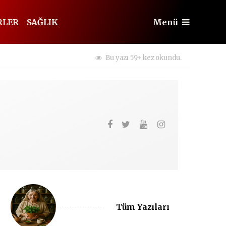
RLER
SAĞLIK
Menü
Bu yazı 59+ kez okundu.
Tüm Yazıları