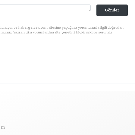
Gönder
ulunuyor ve habergercek.com sitesine yaptığınız yorumunuzla ilgili doğrudan
orsunuz. Yazılan tüm yorumlardan site yönetimi hiçbir şekilde sorumlu
om