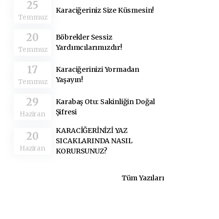
25
Karaciğeriniz Size Küsmesin!
Temmuz
20
Böbrekler Sessiz
Yardımcılarımızdır!
Temmuz
17
Karaciğerinizi Yormadan
Yaşayın!
Temmuz
29
Karabaş Otu: Sakinliğin Doğal
Şifresi
Haziran
KARACİĞERİNİZİ YAZ
20
SICAKLARINDA NASIL
Haziran
KORURSUNUZ?
Tüm Yazıları