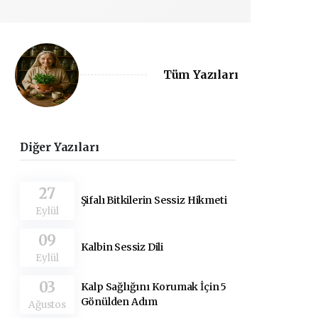
Tüm Yazıları
Diğer Yazıları
27
Şifalı Bitkilerin Sessiz Hikmeti
Eylül
09
Kalbin Sessiz Dili
Eylül
03
Kalp Sağlığını Korumak İçin 5
Gönülden Adım
Ağustos