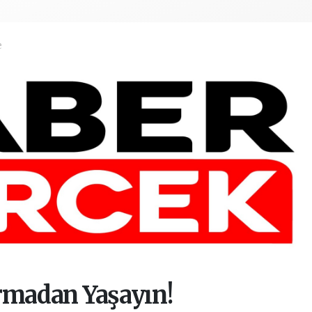
e
ormadan Yaşayın!