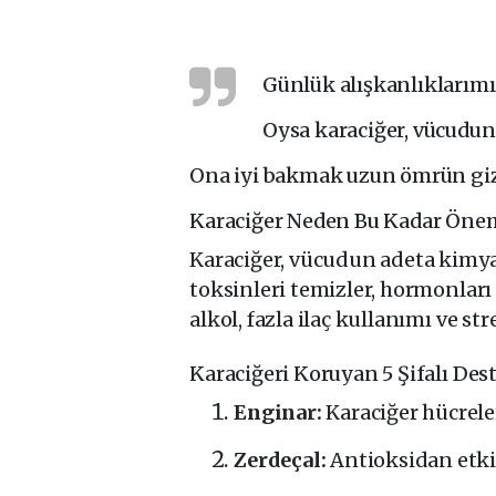
Günlük alışkanlıklarımız
Oysa karaciğer, vücudun
Ona iyi bakmak uzun ömrün gizli
Karaciğer Neden Bu Kadar Önem
Karaciğer, vücudun adeta kimyas
toksinleri temizler, hormonları
alkol, fazla ilaç kullanımı ve st
Karaciğeri Koruyan 5 Şifalı Des
Enginar:
Karaciğer hücreler
Zerdeçal:
Antioksidan etkis