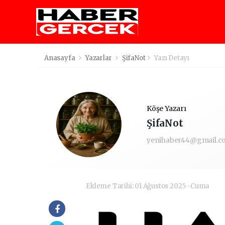
Anasayfa
Yazarlar
ŞifaNot
Yazı Detayı
Köşe Yazarı
ŞifaNot
yenihaber44@gmail.c
Ekleme Tarihi: 01 Ağustos 2025 -Cuma