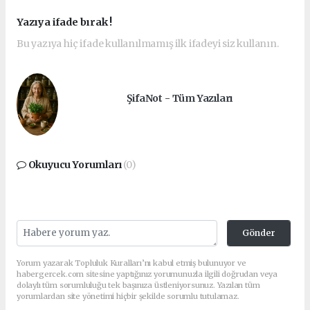
Yazıya ifade bırak !
Bu yazıya hiç ifade kullanılmamış ilk ifadeyi siz kullanın.
ŞifaNot - Tüm Yazıları
Okuyucu Yorumları
(0)
Gönder
Yorum yazarak Topluluk Kuralları’nı kabul etmiş bulunuyor ve
habergercek.com sitesine yaptığınız yorumunuzla ilgili doğrudan veya
dolaylı tüm sorumluluğu tek başınıza üstleniyorsunuz. Yazılan tüm
yorumlardan site yönetimi hiçbir şekilde sorumlu tutulamaz.