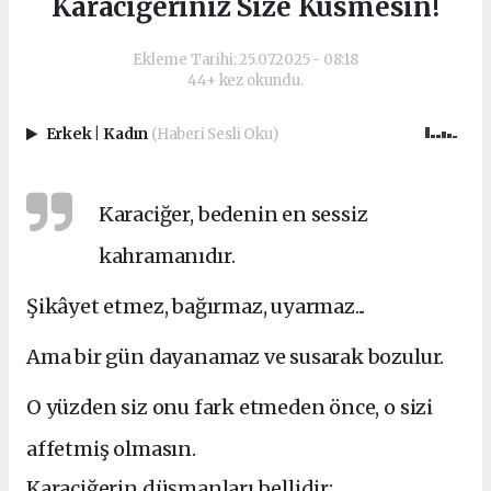
Karaciğeriniz Size Küsmesin!
Ekleme Tarihi: 25.07.2025 - 08:18
44+ kez okundu.
Erkek
|
Kadın
(Haberi Sesli Oku)
Karaciğer, bedenin en sessiz
kahramanıdır.
Şikâyet etmez, bağırmaz, uyarmaz...
Ama bir gün dayanamaz ve susarak bozulur.
O yüzden siz onu fark etmeden önce, o sizi
affetmiş olmasın.
Karaciğerin düşmanları bellidir: