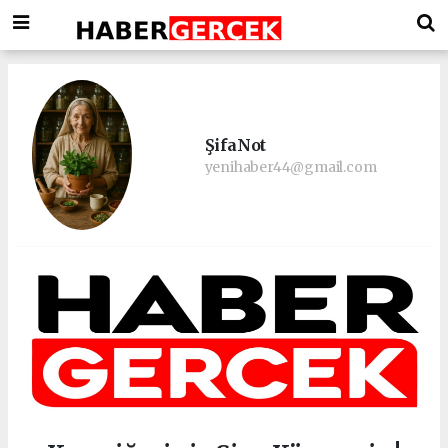
ŞifaNot
yenihaber44@gmail.com